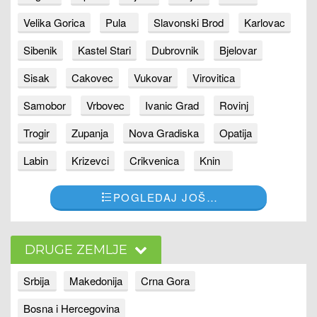
Velika Gorica
Pula
Slavonski Brod
Karlovac
Sibenik
Kastel Stari
Dubrovnik
Bjelovar
Sisak
Cakovec
Vukovar
Virovitica
Samobor
Vrbovec
Ivanic Grad
Rovinj
Trogir
Zupanja
Nova Gradiska
Opatija
Labin
Krizevci
Crikvenica
Knin
POGLEDAJ JOŠ…
DRUGE ZEMLJE
Srbija
Makedonija
Crna Gora
Bosna i Hercegovina