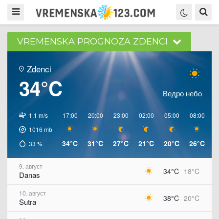
VREMENSKA PROGNOZA ZDENCI
Zdenci
34°C
Ведро небо
1.1 m/s
17:00
20:00
23:00
02:00
05:00
08:00
1
1016
mb
34°C
31°C
27°C
21°C
20°C
26°C
3
33
%
9. август
34°C
18°C
Danas
10. август
38°C
20°C
Sutra