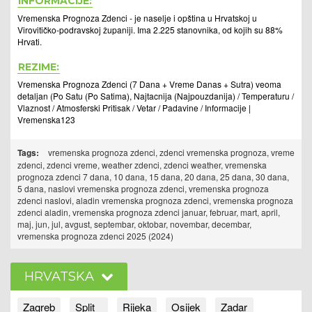
INFORMACIJE:
Vremenska Prognoza Zdenci - je naselje i opština u Hrvatskoj u
Virovitičko-podravskoj županiji. Ima 2.225 stanovnika, od kojih su 88%
Hrvati.
REZIME:
Vremenska Prognoza Zdenci (7 Dana + Vreme Danas + Sutra) veoma
detaljan (Po Satu (Po Satima), Najtacnija (Najpouzdanija) / Temperaturu /
Vlaznost / Atmosferski Pritisak / Vetar / Padavine / Informacije |
Vremenska123
Tags:
vremenska prognoza zdenci, zdenci vremenska prognoza, vreme
zdenci, zdenci vreme, weather zdenci, zdenci weather, vremenska
prognoza zdenci 7 dana, 10 dana, 15 dana, 20 dana, 25 dana, 30 dana,
5 dana, naslovi vremenska prognoza zdenci, vremenska prognoza
zdenci naslovi, aladin vremenska prognoza zdenci, vremenska prognoza
zdenci aladin, vremenska prognoza zdenci januar, februar, mart, april,
maj, jun, jul, avgust, septembar, oktobar, novembar, decembar,
vremenska prognoza zdenci 2025 (2024)
HRVATSKA
Zagreb
Split
Rijeka
Osijek
Zadar