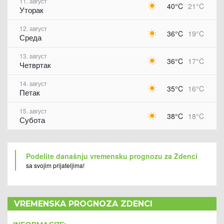
11. август
40°C
21°C
Уторак
12. август
36°C
19°C
Среда
13. август
36°C
17°C
Четвртак
14. август
35°C
16°C
Петак
15. август
38°C
18°C
Субота
Podelite današnju vremensku prognozu za Zdenci
sa svojim prijateljima!
VREMENSKA PROGNOZA ZDENCI