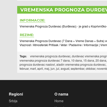
VREMENSKA PROGNOZA DURDE
INFORMACIJE:
Vremenska Prognoza Durdevac (Ðurđevac) - je grad u Koprivničko-k
REZIME:
Vremenska Prognoza Durdevac (7 Dana + Vreme Danas + Sutra) veom
Vlaznost / Atmosferski Pritisak / Vetar / Padavine / Informacije | V
Tags:
vremenska prognoza durdevac, durdevac vremenska progno
vremenska prognoza durdevac 7 dana, 10 dana, 15 dana, 20 dana,
prognoza durdevac naslovi, aladin vremenska prognoza durdevac,
februar, mart, april, maj, jun, jul, avgust, septembar, oktobar, n
Regioni
O nama
Srbija
Home