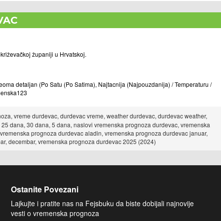
VAC
riževačkoj županiji u Hrvatskoj.
a detaljan (Po Satu (Po Satima), Najtacnija (Najpouzdanija) / Temperaturu /
remenska123
za, vreme durdevac, durdevac vreme, weather durdevac, durdevac weather,
 25 dana, 30 dana, 5 dana, naslovi vremenska prognoza durdevac, vremenska
 vremenska prognoza durdevac aladin, vremenska prognoza durdevac januar,
ovembar, decembar, vremenska prognoza durdevac 2025 (2024)
Ostanite Povezani
Lajkujte i pratite nas na Fejsbuku da biste dobijali najnovije
vesti o vremenska prognoza