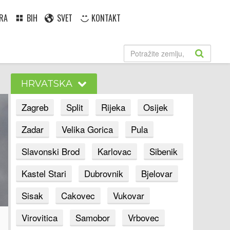
RA
BIH
SVET
KONTAKT
HRVATSKA
Zagreb
Split
Rijeka
Osijek
Zadar
Velika Gorica
Pula
Slavonski Brod
Karlovac
Sibenik
Kastel Stari
Dubrovnik
Bjelovar
Sisak
Cakovec
Vukovar
Virovitica
Samobor
Vrbovec