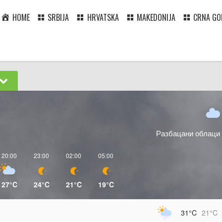
HOME
SRBIJA
HRVATSKA
MAKEDONIJA
CRNA GO
Разбацани облаци
20:00
23:00
02:00
05:00
27°C
24°C
21°C
19°C
31°C
21°C