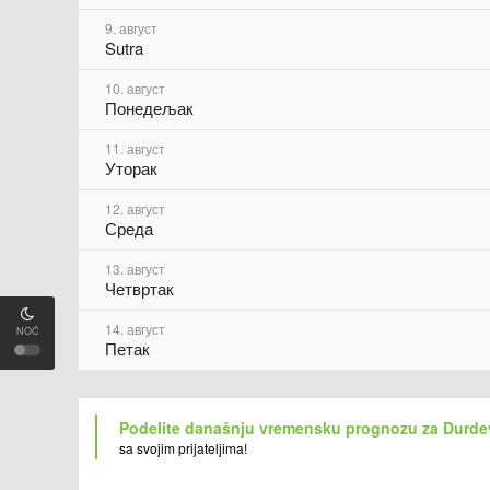
9. август
Sutra
10. август
Понедељак
11. август
Уторак
12. август
Среда
13. август
Четвртак
14. август
NOĆ
Петак
Podelite današnju vremensku prognozu za Durde
sa svojim prijateljima!