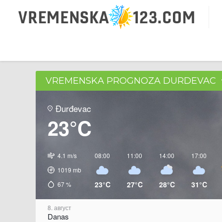
VREMENSKA PROGNOZA DURDEVAC
Đurđevac
23°C
4.1 m/s
08:00
11:00
14:00
17:00
1019
mb
23°C
27°C
28°C
31°C
67
%
8. август
Danas