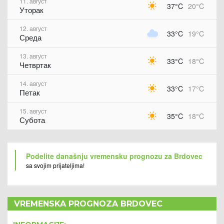
11. август
37°C
20°C
Уторак
12. август
33°C
19°C
Среда
13. август
33°C
18°C
Четвртак
14. август
33°C
17°C
Петак
15. август
35°C
18°C
Субота
Podelite današnju vremensku prognozu za Brdovec
sa svojim prijateljima!
VREMENSKA PROGNOZA BRDOVEC