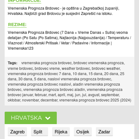
INFORMACIJE:
Vremenska Prognoza Brdovec - je opština u Zagrebačkoj županiji,
Hrvatska. Najbliži grad Brdovcu je susjedni Zaprešić na istoku.
REZIME:
Vremenska Prognoza Brdovec (7 Dana + Vreme Danas + Sutra) veoma
detaljan (Po Satu (Po Satima), Najtacnija (Najpouzdanija) / Temperaturu /
Vlaznost / Atmosferski Pritisak / Vetar / Padavine / Informacije |
Vremenska123
Tags:
vremenska prognoza brdovec, brdovec vremenska prognoza,
vreme brdovec, brdovec vreme, weather brdovec, brdovec weather,
vremenska prognoza brdovec 7 dana, 10 dana, 15 dana, 20 dana, 25
dana, 30 dana, 5 dana, naslovi vremenska prognoza brdovec,
vremenska prognoza brdovec naslovi, aladin vremenska prognoza
brdovec, vremenska prognoza brdovec aladin, vremenska prognoza
brdovec januar, februar, mart, april, maj, jun, jul, avgust, septembar,
oktobar, novembar, decembar, vremenska prognoza brdovec 2025 (2024)
HRVATSKA
Zagreb
Split
Rijeka
Osijek
Zadar