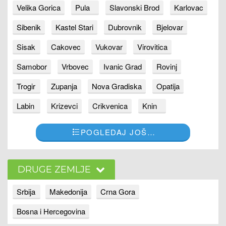
Velika Gorica
Pula
Slavonski Brod
Karlovac
Sibenik
Kastel Stari
Dubrovnik
Bjelovar
Sisak
Cakovec
Vukovar
Virovitica
Samobor
Vrbovec
Ivanic Grad
Rovinj
Trogir
Zupanja
Nova Gradiska
Opatija
Labin
Krizevci
Crikvenica
Knin
POGLEDAJ JOŠ…
DRUGE ZEMLJE
Srbija
Makedonija
Crna Gora
Bosna i Hercegovina