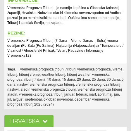
INFORMACIJE:
Vremenska Prognoza Tribunj - je naselje i opština u Šibensko-kninskoj
županiji, Hrvatska. Nalazi se oko tri kilometra severozapadno od Vodica i
poznat je po mirnim kafićima na obali. Opština ima samo jedno naselje,
Tribunj i zaselak Sovlje, na zapadu.
REZIME:
Vremenska Prognoza Tribunj (7 Dana + Vreme Danas + Sutra) veoma
detaljan (Po Satu (Po Satima), Najtacnija (Najpouzdanija) / Temperaturu /
Vlaznost / Atmosferski Pritisak / Vetar / Padavine / Informacije |
Vremenska123
Tags:
vremenska prognoza tribunj, tribunj vremenska prognoza, vreme
tribunj, tribunj vreme, weather tribunj, tribunj weather, vremenska
prognoza tribunj 7 dana, 10 dana, 15 dana, 20 dana, 25 dana, 30 dana, 5
dana, naslovi vremenska prognoza tribunj, vremenska prognoza tribunj
naslovi, aladin vremenska prognoza tribunj, vremenska prognoza tribunj
aladin, vremenska prognoza tribunj januar, februar, mart, april, maj, jun,
jul, avgust, septembar, oktobar, novembar, decembar, vremenska
prognoza tribunj 2025 (2024)
HRVATSKA