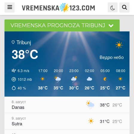
VREMENSKA PROGNOZA TRIBUNJ
Tribunj
38°C
Ведро небо
6.3 m/s
17:00
20:00
23:00
02:00
05:00
08:00
1
1012
mb
38°C
35°C
30°C
26°C
25°C
27°C
3
40
%
8. август
38°C
26°C
Danas
9. август
31°C
25°C
Sutra