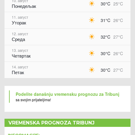
10. август
30°C
25°C
Понедељак
11. август
31°C
26°C
Уторак
12. август
32°C
27°C
Среда
13. август
30°C
26°C
Четвртак
14. август
30°C
27°C
Петак
Podelite današnju vremensku prognozu za Tribunj
sa svojim prijateljima!
VREMENSKA PROGNOZA TRIBUNJ