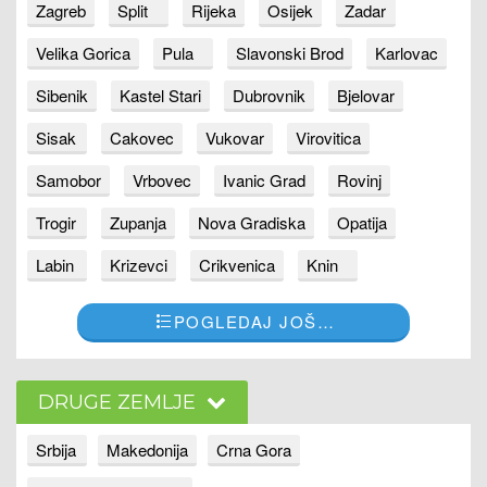
Zagreb
Split
Rijeka
Osijek
Zadar
Velika Gorica
Pula
Slavonski Brod
Karlovac
Sibenik
Kastel Stari
Dubrovnik
Bjelovar
Sisak
Cakovec
Vukovar
Virovitica
Samobor
Vrbovec
Ivanic Grad
Rovinj
Trogir
Zupanja
Nova Gradiska
Opatija
Labin
Krizevci
Crikvenica
Knin
POGLEDAJ JOŠ…
DRUGE ZEMLJE
Srbija
Makedonija
Crna Gora