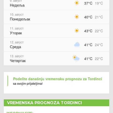
9. август
37°C
19°C
Недеља
10. август
40°C
21°C
Понедељак
11. август
43°C
22°C
Уторак
12. август
41°C
24°C
Среда
13. август
41°C
22°C
Четвртак
Podelite današnju vremensku prognozu za Tordinci
sa svojim prijateljima!
VREMENSKA PROGNOZA TORDINCI