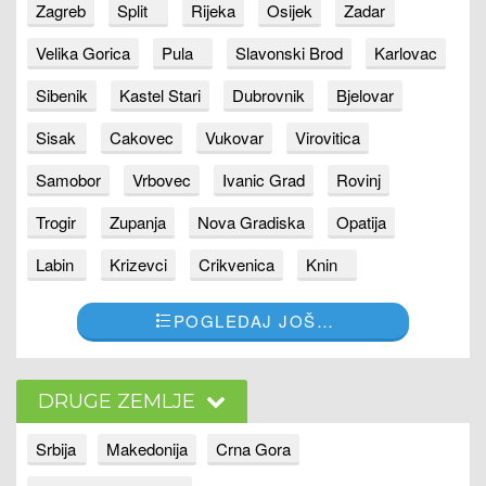
Zagreb
Split
Rijeka
Osijek
Zadar
Velika Gorica
Pula
Slavonski Brod
Karlovac
Sibenik
Kastel Stari
Dubrovnik
Bjelovar
Sisak
Cakovec
Vukovar
Virovitica
Samobor
Vrbovec
Ivanic Grad
Rovinj
Trogir
Zupanja
Nova Gradiska
Opatija
Labin
Krizevci
Crikvenica
Knin
POGLEDAJ JOŠ…
DRUGE ZEMLJE
Srbija
Makedonija
Crna Gora