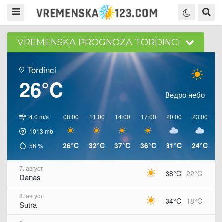
VREMENSKA PROGNOZA TORDINCI
Tordinci
26°C
Ведро небо
4.0 m/s
08:00
11:00
14:00
17:00
20:00
23:00
0
1013
mb
26°C
32°C
37°C
36°C
31°C
24°C
2
56
%
7. август
38°C
22°C
Danas
8. август
34°C
18°C
Sutra