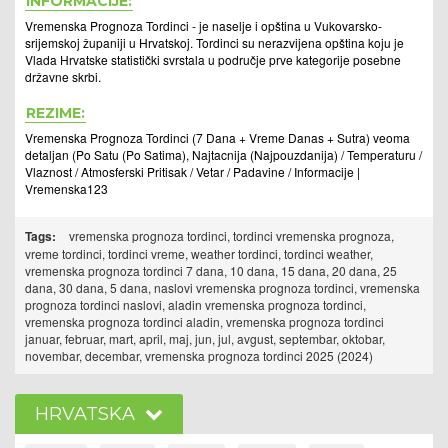
INFORMACIJE:
Vremenska Prognoza Tordinci - je naselje i opština u Vukovarsko-
srijemskoj županiji u Hrvatskoj. Tordinci su nerazvijena opština koju je
Vlada Hrvatske statistički svrstala u područje prve kategorije posebne
državne skrbi.
REZIME:
Vremenska Prognoza Tordinci (7 Dana + Vreme Danas + Sutra) veoma
detaljan (Po Satu (Po Satima), Najtacnija (Najpouzdanija) / Temperaturu /
Vlaznost / Atmosferski Pritisak / Vetar / Padavine / Informacije |
Vremenska123
Tags:
vremenska prognoza tordinci, tordinci vremenska prognoza,
vreme tordinci, tordinci vreme, weather tordinci, tordinci weather,
vremenska prognoza tordinci 7 dana, 10 dana, 15 dana, 20 dana, 25
dana, 30 dana, 5 dana, naslovi vremenska prognoza tordinci, vremenska
prognoza tordinci naslovi, aladin vremenska prognoza tordinci,
vremenska prognoza tordinci aladin, vremenska prognoza tordinci
januar, februar, mart, april, maj, jun, jul, avgust, septembar, oktobar,
novembar, decembar, vremenska prognoza tordinci 2025 (2024)
HRVATSKA