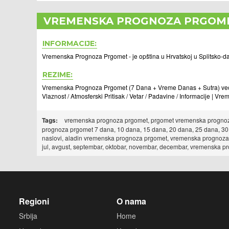
VREMENSKA PROGNOZA PRGOM
INFORMACIJE:
Vremenska Prognoza Prgomet - je opština u Hrvatskoj u Splitsko-dalm
REZIME:
Vremenska Prognoza Prgomet (7 Dana + Vreme Danas + Sutra) veoma
Vlaznost / Atmosferski Pritisak / Vetar / Padavine / Informacije | V
Tags:
vremenska prognoza prgomet, prgomet vremenska prognoza
prognoza prgomet 7 dana, 10 dana, 15 dana, 20 dana, 25 dana, 3
naslovi, aladin vremenska prognoza prgomet, vremenska prognoza pr
jul, avgust, septembar, oktobar, novembar, decembar, vremenska 
Regioni
O nama
Srbija
Home