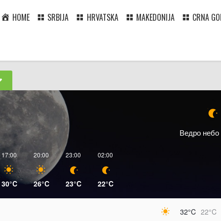
HOME
SRBIJA
HRVATSKA
MAKEDONIJA
CRNA GO
Ведро небо
17:00
20:00
23:00
02:00
30°C
26°C
23°C
22°C
32°C
22°C