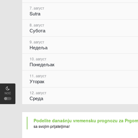
7. август
Sutra
8. август
Субота
9. август
Недеља
10. август
Понедељак
11. август
Уторак
12. август
NOĆ
Среда
Podelite današnju vremensku prognozu za Prgom
sa svojim prijateljima!