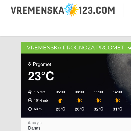
VREMENSKA PROGNOZA PRGOMET
Prgomet
23°C
1.5 m/s
05:00
08:00
11:00
14:00
1014
mb
23°C
26°C
32°C
31°C
63
%
6. август
Danas