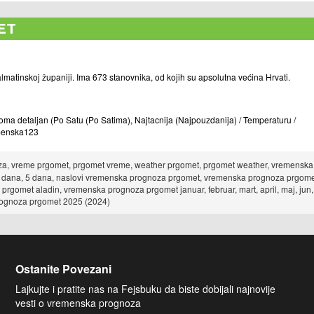
ET
atinskoj županiji. Ima 673 stanovnika, od kojih su apsolutna većina Hrvati.
 detaljan (Po Satu (Po Satima), Najtacnija (Najpouzdanija) / Temperaturu /
remenska123
, vreme prgomet, prgomet vreme, weather prgomet, prgomet weather, vremenska
0 dana, 5 dana, naslovi vremenska prognoza prgomet, vremenska prognoza prgom
gomet aladin, vremenska prognoza prgomet januar, februar, mart, april, maj, jun,
prognoza prgomet 2025 (2024)
Ostanite Povezani
Lajkujte i pratite nas na Fejsbuku da biste dobijali najnovije
vesti o vremenska prognoza