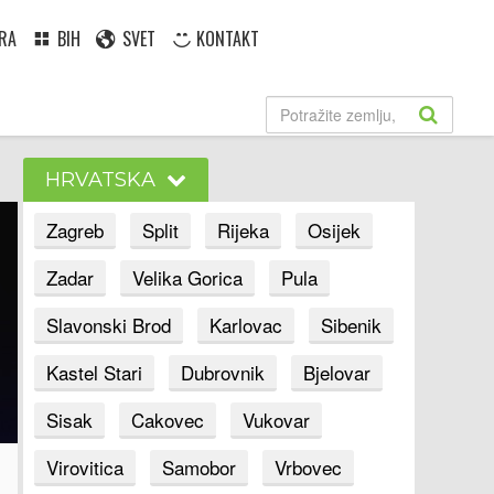
RA
BIH
SVET
KONTAKT
HRVATSKA
Zagreb
Split
Rijeka
Osijek
Zadar
Velika Gorica
Pula
Slavonski Brod
Karlovac
Sibenik
Kastel Stari
Dubrovnik
Bjelovar
Sisak
Cakovec
Vukovar
Virovitica
Samobor
Vrbovec