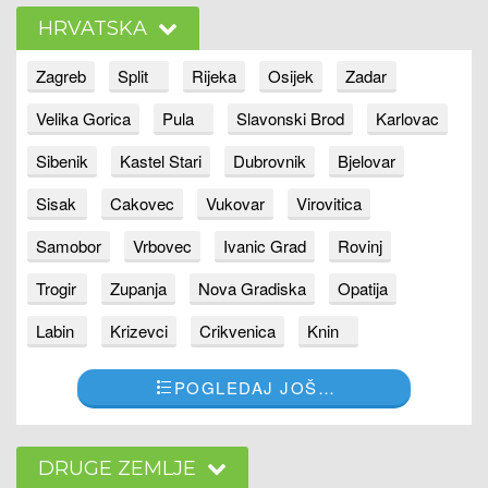
HRVATSKA
Zagreb
Split
Rijeka
Osijek
Zadar
Velika Gorica
Pula
Slavonski Brod
Karlovac
Sibenik
Kastel Stari
Dubrovnik
Bjelovar
Sisak
Cakovec
Vukovar
Virovitica
Samobor
Vrbovec
Ivanic Grad
Rovinj
Trogir
Zupanja
Nova Gradiska
Opatija
Labin
Krizevci
Crikvenica
Knin
POGLEDAJ JOŠ…
DRUGE ZEMLJE