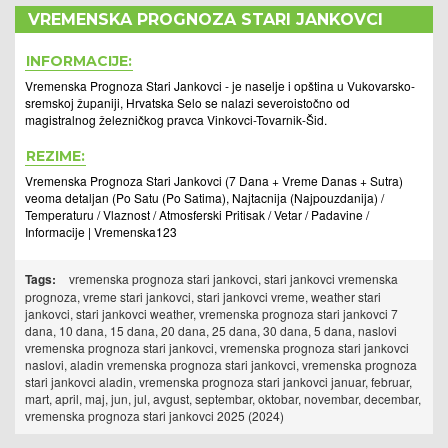
VREMENSKA PROGNOZA STARI JANKOVCI
INFORMACIJE:
Vremenska Prognoza Stari Jankovci - je naselje i opština u Vukovarsko-
sremskoj županiji, Hrvatska Selo se nalazi severoistočno od
magistralnog železničkog pravca Vinkovci-Tovarnik-Šid.
REZIME:
Vremenska Prognoza Stari Jankovci (7 Dana + Vreme Danas + Sutra)
veoma detaljan (Po Satu (Po Satima), Najtacnija (Najpouzdanija) /
Temperaturu / Vlaznost / Atmosferski Pritisak / Vetar / Padavine /
Informacije | Vremenska123
Tags:
vremenska prognoza stari jankovci, stari jankovci vremenska
prognoza, vreme stari jankovci, stari jankovci vreme, weather stari
jankovci, stari jankovci weather, vremenska prognoza stari jankovci 7
dana, 10 dana, 15 dana, 20 dana, 25 dana, 30 dana, 5 dana, naslovi
vremenska prognoza stari jankovci, vremenska prognoza stari jankovci
naslovi, aladin vremenska prognoza stari jankovci, vremenska prognoza
stari jankovci aladin, vremenska prognoza stari jankovci januar, februar,
mart, april, maj, jun, jul, avgust, septembar, oktobar, novembar, decembar,
vremenska prognoza stari jankovci 2025 (2024)