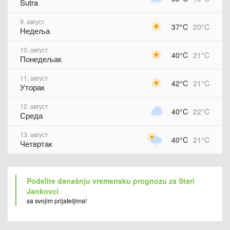
Sutra
9. август
37°C
20°C
Недеља
10. август
40°C
21°C
Понедељак
11. август
42°C
21°C
Уторак
12. август
40°C
22°C
Среда
13. август
40°C
21°C
Четвртак
Podelite današnju vremensku prognozu za Stari
Jankovci
sa svojim prijateljima!