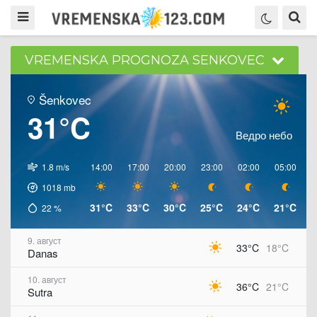
VREMENSKA PROGNOZA SENKOVEC
Šenkovec
31°C
Ведро небо
1.8 m/s
14:00
17:00
20:00
23:00
02:00
05:00
0
1018
mb
31°C
33°C
30°C
25°C
24°C
21°C
2
22
%
9. август
33°C
18°C
Danas
10. август
36°C
21°C
Sutra