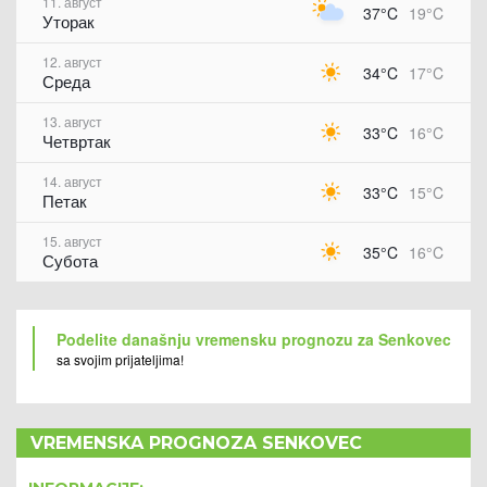
11. август
37°C
19°C
Уторак
12. август
34°C
17°C
Среда
13. август
33°C
16°C
Четвртак
14. август
33°C
15°C
Петак
15. август
35°C
16°C
Субота
Podelite današnju vremensku prognozu za Senkovec
sa svojim prijateljima!
VREMENSKA PROGNOZA SENKOVEC