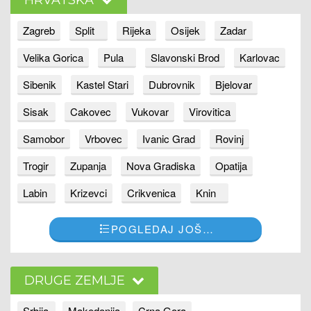
HRVATSKA
Zagreb
Split
Rijeka
Osijek
Zadar
Velika Gorica
Pula
Slavonski Brod
Karlovac
Sibenik
Kastel Stari
Dubrovnik
Bjelovar
Sisak
Cakovec
Vukovar
Virovitica
Samobor
Vrbovec
Ivanic Grad
Rovinj
Trogir
Zupanja
Nova Gradiska
Opatija
Labin
Krizevci
Crikvenica
Knin
POGLEDAJ JOŠ…
DRUGE ZEMLJE
Srbija
Makedonija
Crna Gora