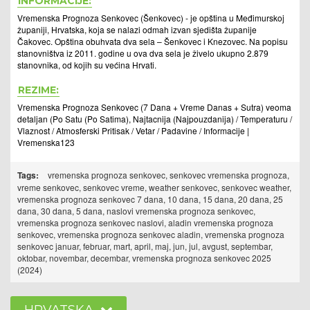
INFORMACIJE:
Vremenska Prognoza Senkovec (Šenkovec) - je opština u Međimurskoj
županiji, Hrvatska, koja se nalazi odmah izvan sjedišta županije
Čakovec. Opština obuhvata dva sela – Šenkovec i Knezovec. Na popisu
stanovništva iz 2011. godine u ova dva sela je živelo ukupno 2.879
stanovnika, od kojih su većina Hrvati.
REZIME:
Vremenska Prognoza Senkovec (7 Dana + Vreme Danas + Sutra) veoma
detaljan (Po Satu (Po Satima), Najtacnija (Najpouzdanija) / Temperaturu /
Vlaznost / Atmosferski Pritisak / Vetar / Padavine / Informacije |
Vremenska123
Tags:
vremenska prognoza senkovec, senkovec vremenska prognoza,
vreme senkovec, senkovec vreme, weather senkovec, senkovec weather,
vremenska prognoza senkovec 7 dana, 10 dana, 15 dana, 20 dana, 25
dana, 30 dana, 5 dana, naslovi vremenska prognoza senkovec,
vremenska prognoza senkovec naslovi, aladin vremenska prognoza
senkovec, vremenska prognoza senkovec aladin, vremenska prognoza
senkovec januar, februar, mart, april, maj, jun, jul, avgust, septembar,
oktobar, novembar, decembar, vremenska prognoza senkovec 2025
(2024)