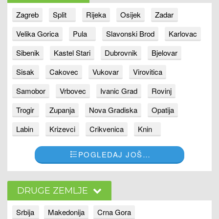
Zagreb
Split
Rijeka
Osijek
Zadar
Velika Gorica
Pula
Slavonski Brod
Karlovac
Sibenik
Kastel Stari
Dubrovnik
Bjelovar
Sisak
Cakovec
Vukovar
Virovitica
Samobor
Vrbovec
Ivanic Grad
Rovinj
Trogir
Zupanja
Nova Gradiska
Opatija
Labin
Krizevci
Crikvenica
Knin
POGLEDAJ JOŠ…
DRUGE ZEMLJE
Srbija
Makedonija
Crna Gora