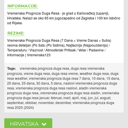
INFORMACIJE:
Vremenska Prognoza Duga Resa - je grad u Karlovačkoj županiji,
Hrvatska. Nalazi se oko 65 km jugozapadno od Zagreba i 100 km istočno
od Rijeke.
REZIME:
Vremenska Prognoza Duga Resa (7 Dana + Vreme Danas + Sutra)
veoma detaljan (Po Satu (Po Satima), Najtacnija (Najpouzdanija) /
Temperaturu / Vlaznost / Atmosferski Pritisak / Vetar / Padavine /
Informacije | Vremenska123
Tags:
vremenska prognoza duga resa, duga resa vremenska
prognoza, vreme duga resa, duga resa vreme, weather duga resa, duga
resa weather, vremenska prognoza duga resa 7 dana, 10 dana, 15 dana,
20 dana, 25 dana, 30 dana, 5 dana, naslovi vremenska prognoza duga
resa, vremenska prognoza duga resa naslovi, aladin vremenska
prognoza duga resa, vremenska prognoza duga resa aladin, vremenska
prognoza duga resa januar, februar, mart, april, maj, jun, jul, avgust,
septembar, oktobar, novembar, decembar, vremenska prognoza duga
resa 2025 (2024)
HRVATSKA