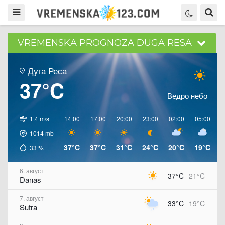
VREMENSKA PROGNOZA DUGA RESA
Дуга Реса
37°C
Ведро небо
1.4 m/s
14:00
17:00
20:00
23:00
02:00
05:00
0
1014
mb
37°C
37°C
31°C
24°C
20°C
19°C
2
33
%
6. август
37°C
21°C
Danas
7. август
33°C
19°C
Sutra