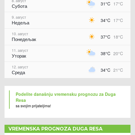
8. август
31°C
17°C
Субота
9. август
34°C
17°C
Недеља
10. август
37°C
18°C
Понедељак
11. август
38°C
20°C
Уторак
12. август
34°C
21°C
Среда
Podelite današnju vremensku prognozu za Duga
Resa
sa svojim prijateljima!
VREMENSKA PROGNOZA DUGA RESA