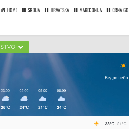
HOME
SRBIJA
HRVATSKA
MAKEDONIJA
CRNA GO
JSTVO
Ведро небо
23:00
02:00
05:00
08:00
26°C
24°C
21°C
24°C
38°C
21°C