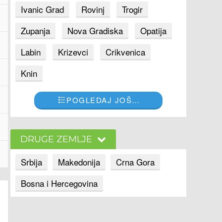
Ivanic Grad
Rovinj
Trogir
Zupanja
Nova Gradiska
Opatija
Labin
Krizevci
Crikvenica
Knin
POGLEDAJ JOŠ…
DRUGE ZEMLJE
Srbija
Makedonija
Crna Gora
Bosna i Hercegovina