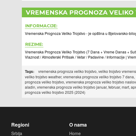
VREMENSKA PROGNOZA VELIKO
INFORMACIJE:
Vremenska Prognoza Veliko Trojstvo - je opština u Bjelovarsko-bilo
REZIME:
Vremenska Prognoza Veliko Trojstvo (7 Dana + Vreme Danas + Sutra
Vlaznost / Atmosferski Pritisak / Vetar / Padavine / Informacije | V
Tags:
vremenska prognoza veliko trojstvo, veliko trojstvo vremensk
veliko trojstvo weather, vremenska prognoza veliko trojstvo 7 dan
prognoza veliko trojstvo, vremenska prognoza veliko trojstvo naslov
aladin, vremenska prognoza veliko trojstvo januar, februar, mart, ap
prognoza veliko trojstvo 2025 (2024)
Regioni
O nama
Srbija
Home