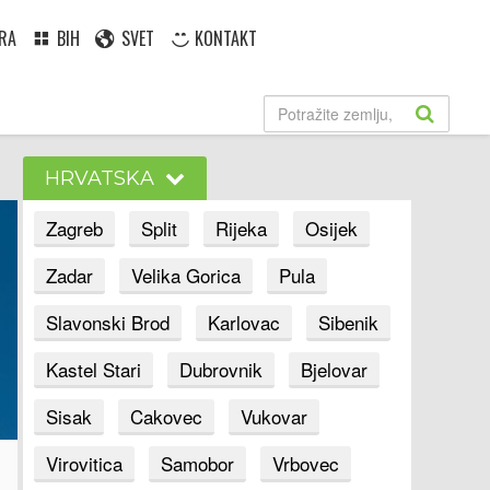
RA
BIH
SVET
KONTAKT
HRVATSKA
Zagreb
Split
Rijeka
Osijek
Zadar
Velika Gorica
Pula
Slavonski Brod
Karlovac
Sibenik
Kastel Stari
Dubrovnik
Bjelovar
Sisak
Cakovec
Vukovar
Virovitica
Samobor
Vrbovec