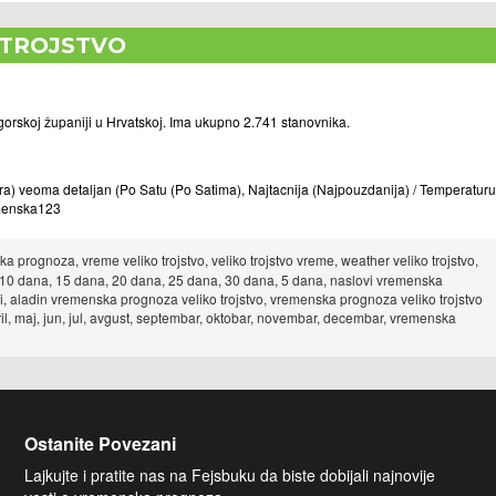
 TROJSTVO
gorskoj županiji u Hrvatskoj. Ima ukupno 2.741 stanovnika.
) veoma detaljan (Po Satu (Po Satima), Najtacnija (Najpouzdanija) / Temperaturu
remenska123
a prognoza, vreme veliko trojstvo, veliko trojstvo vreme, weather veliko trojstvo,
a, 10 dana, 15 dana, 20 dana, 25 dana, 30 dana, 5 dana, naslovi vremenska
i, aladin vremenska prognoza veliko trojstvo, vremenska prognoza veliko trojstvo
ril, maj, jun, jul, avgust, septembar, oktobar, novembar, decembar, vremenska
Ostanite Povezani
Lajkujte i pratite nas na Fejsbuku da biste dobijali najnovije