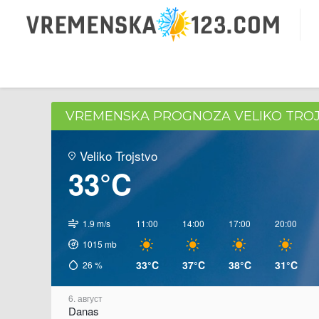
VREMENSKA PROGNOZA VELIKO TRO
Veliko Trojstvo
33°C
1.9 m/s
11:00
14:00
17:00
20:00
1015
mb
33°C
37°C
38°C
31°C
26
%
6. август
Danas