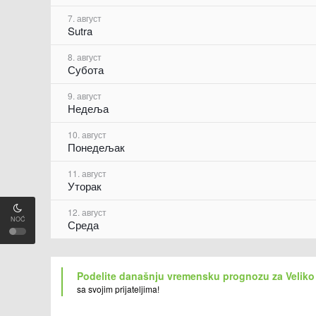
7. август
Sutra
8. август
Субота
9. август
Недеља
10. август
Понедељак
11. август
Уторак
12. август
NOĆ
Среда
Podelite današnju vremensku prognozu za Veliko
sa svojim prijateljima!