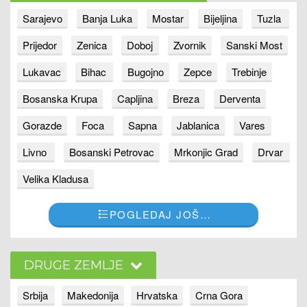
Sarajevo
Banja Luka
Mostar
Bijeljina
Tuzla
Prijedor
Zenica
Doboj
Zvornik
Sanski Most
Lukavac
Bihac
Bugojno
Zepce
Trebinje
Bosanska Krupa
Capljina
Breza
Derventa
Gorazde
Foca
Sapna
Jablanica
Vares
Livno
Bosanski Petrovac
Mrkonjic Grad
Drvar
Velika Kladusa
POGLEDAJ JOŠ…
DRUGE ZEMLJE
Srbija
Makedonija
Hrvatska
Crna Gora