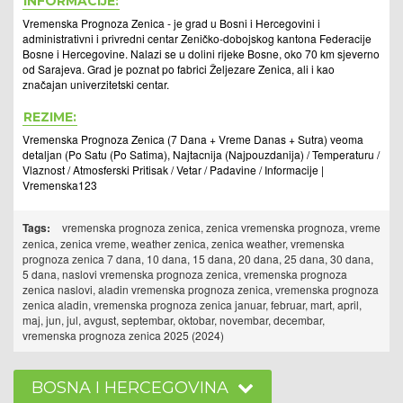
INFORMACIJE:
Vremenska Prognoza Zenica - je grad u Bosni i Hercegovini i
administrativni i privredni centar Zeničko-dobojskog kantona Federacije
Bosne i Hercegovine. Nalazi se u dolini rijeke Bosne, oko 70 km sjeverno
od Sarajeva. Grad je poznat po fabrici Željezare Zenica, ali i kao
značajan univerzitetski centar.
REZIME:
Vremenska Prognoza Zenica (7 Dana + Vreme Danas + Sutra) veoma
detaljan (Po Satu (Po Satima), Najtacnija (Najpouzdanija) / Temperaturu /
Vlaznost / Atmosferski Pritisak / Vetar / Padavine / Informacije |
Vremenska123
Tags:
vremenska prognoza zenica, zenica vremenska prognoza, vreme
zenica, zenica vreme, weather zenica, zenica weather, vremenska
prognoza zenica 7 dana, 10 dana, 15 dana, 20 dana, 25 dana, 30 dana,
5 dana, naslovi vremenska prognoza zenica, vremenska prognoza
zenica naslovi, aladin vremenska prognoza zenica, vremenska prognoza
zenica aladin, vremenska prognoza zenica januar, februar, mart, april,
maj, jun, jul, avgust, septembar, oktobar, novembar, decembar,
vremenska prognoza zenica 2025 (2024)
BOSNA I HERCEGOVINA