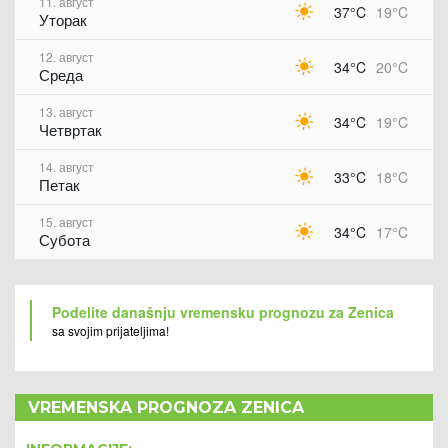
11. август
37°C
19°C
Уторак
12. август
34°C
20°C
Среда
13. август
34°C
19°C
Четвртак
14. август
33°C
18°C
Петак
15. август
34°C
17°C
Субота
Podelite današnju vremensku prognozu za Zenica
sa svojim prijateljima!
VREMENSKA PROGNOZA ZENICA