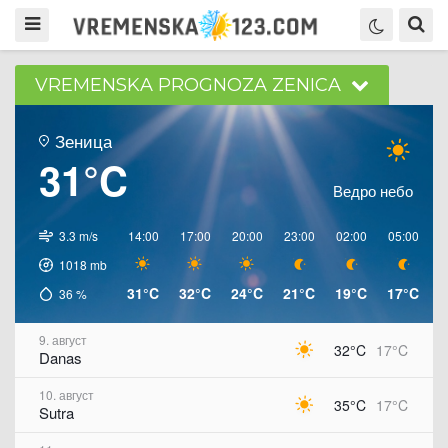
VREMENSKA PROGNOZA ZENICA
Зеница
31°C
Ведро небо
3.3 m/s
14:00
17:00
20:00
23:00
02:00
05:00
0
1018
mb
31°C
32°C
24°C
21°C
19°C
17°C
2
36
%
9. август
32°C
17°C
Danas
10. август
35°C
17°C
Sutra