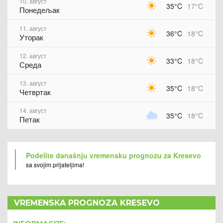
10. август
35°C
17°C
Понедељак
11. август
36°C
18°C
Уторак
12. август
33°C
18°C
Среда
13. август
35°C
18°C
Четвртак
14. август
35°C
18°C
Петак
Podelite današnju vremensku prognozu za Kresevo
sa svojim prijateljima!
VREMENSKA PROGNOZA KRESEVO