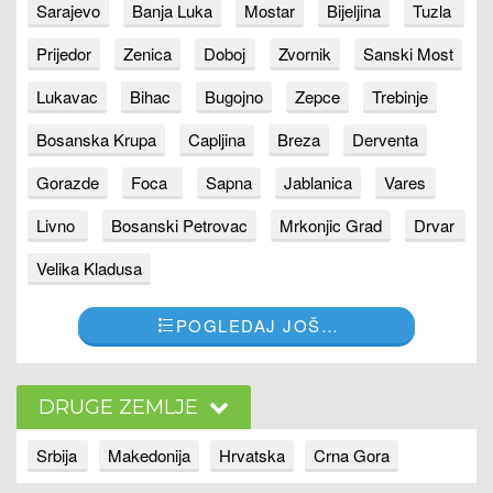
Sarajevo
Banja Luka
Mostar
Bijeljina
Tuzla
Prijedor
Zenica
Doboj
Zvornik
Sanski Most
Lukavac
Bihac
Bugojno
Zepce
Trebinje
Bosanska Krupa
Capljina
Breza
Derventa
Gorazde
Foca
Sapna
Jablanica
Vares
Livno
Bosanski Petrovac
Mrkonjic Grad
Drvar
Velika Kladusa
POGLEDAJ JOŠ…
DRUGE ZEMLJE
Srbija
Makedonija
Hrvatska
Crna Gora