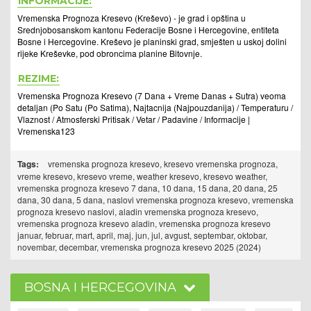
INFORMACIJE:
Vremenska Prognoza Kresevo (Kreševo) - je grad i opština u
Srednjobosanskom kantonu Federacije Bosne i Hercegovine, entiteta
Bosne i Hercegovine. Kreševo je planinski grad, smješten u uskoj dolini
rijeke Kreševke, pod obroncima planine Bitovnje.
REZIME:
Vremenska Prognoza Kresevo (7 Dana + Vreme Danas + Sutra) veoma
detaljan (Po Satu (Po Satima), Najtacnija (Najpouzdanija) / Temperaturu /
Vlaznost / Atmosferski Pritisak / Vetar / Padavine / Informacije |
Vremenska123
Tags:
vremenska prognoza kresevo, kresevo vremenska prognoza,
vreme kresevo, kresevo vreme, weather kresevo, kresevo weather,
vremenska prognoza kresevo 7 dana, 10 dana, 15 dana, 20 dana, 25
dana, 30 dana, 5 dana, naslovi vremenska prognoza kresevo, vremenska
prognoza kresevo naslovi, aladin vremenska prognoza kresevo,
vremenska prognoza kresevo aladin, vremenska prognoza kresevo
januar, februar, mart, april, maj, jun, jul, avgust, septembar, oktobar,
novembar, decembar, vremenska prognoza kresevo 2025 (2024)
BOSNA I HERCEGOVINA