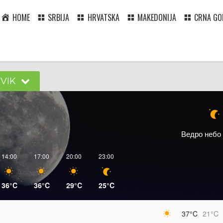
HOME
SRBIJA
HRVATSKA
MAKEDONIJA
CRNA GO
VIK
Ведро небо
14:00
17:00
20:00
23:00
36°C
36°C
29°C
25°C
37°C
21°C