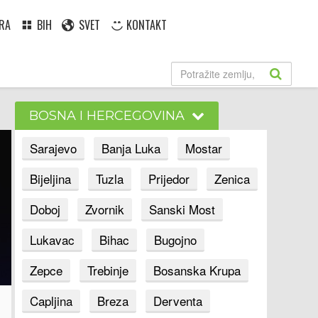
RA
BIH
SVET
KONTAKT
BOSNA I HERCEGOVINA
Sarajevo
Banja Luka
Mostar
Bijeljina
Tuzla
Prijedor
Zenica
Doboj
Zvornik
Sanski Most
Lukavac
Bihac
Bugojno
Zepce
Trebinje
Bosanska Krupa
Capljina
Breza
Derventa