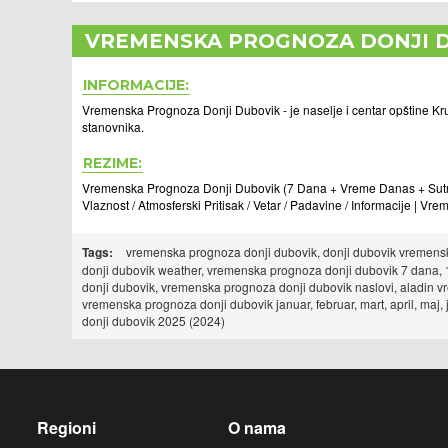
VREMENSKA PROGNOZA DONJI 
INFORMACIJE:
Vremenska Prognoza Donji Dubovik - je naselje i centar opštine Kr
stanovnika.
REZIME:
Vremenska Prognoza Donji Dubovik (7 Dana + Vreme Danas + Sutra)
Vlaznost / Atmosferski Pritisak / Vetar / Padavine / Informacije | V
Tags:
vremenska prognoza donji dubovik, donji dubovik vremenska
donji dubovik weather, vremenska prognoza donji dubovik 7 dana,
donji dubovik, vremenska prognoza donji dubovik naslovi, aladin 
vremenska prognoza donji dubovik januar, februar, mart, april, maj
donji dubovik 2025 (2024)
Regioni
O nama