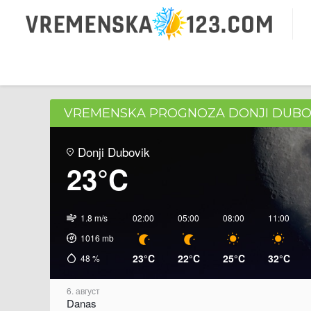
VREMENSKA PROGNOZA DONJI DUBO
Donji Dubovik
23°C
1.8 m/s
02:00
05:00
08:00
11:00
1016
mb
23°C
22°C
25°C
32°C
48
%
6. август
Danas