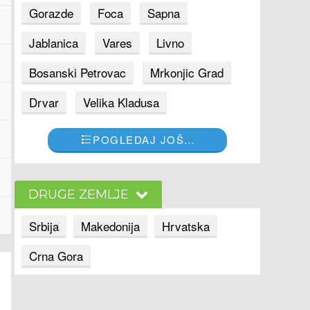
Gorazde
Foca
Sapna
Jablanica
Vares
Livno
Bosanski Petrovac
Mrkonjic Grad
Drvar
Velika Kladusa
POGLEDAJ JOŠ…
DRUGE ZEMLJE
Srbija
Makedonija
Hrvatska
Crna Gora