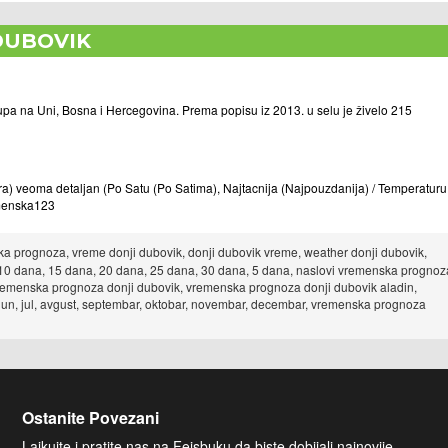
DUBOVIK
upa na Uni, Bosna i Hercegovina. Prema popisu iz 2013. u selu je živelo 215
 veoma detaljan (Po Satu (Po Satima), Najtacnija (Najpouzdanija) / Temperaturu 
remenska123
 prognoza, vreme donji dubovik, donji dubovik vreme, weather donji dubovik,
 10 dana, 15 dana, 20 dana, 25 dana, 30 dana, 5 dana, naslovi vremenska prognoz
vremenska prognoza donji dubovik, vremenska prognoza donji dubovik aladin,
, jun, jul, avgust, septembar, oktobar, novembar, decembar, vremenska prognoza
Ostanite Povezani
Lajkujte i pratite nas na Fejsbuku da biste dobijali najnovije