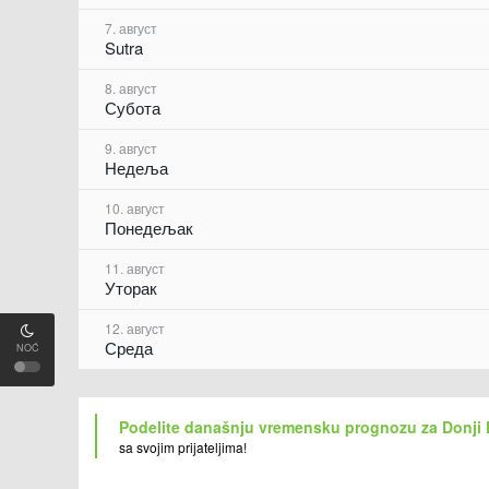
7. август
Sutra
8. август
Субота
9. август
Недеља
10. август
Понедељак
11. август
Уторак
12. август
Среда
NOĆ
Podelite današnju vremensku prognozu za Donji
sa svojim prijateljima!