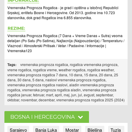
INFORMACIJE:
Vremenska Prognoza Rogatica - je grad i opština u istočnoj Republici
Srpskoj, entitetu Bosne i Hercegovine. Od 2013. godine ima 10.723
stanovnika, dok grad Rogatica ima 6.855 stanovnika.
REZIME:
Vremenska Prognoza Rogatica (7 Dana + Vreme Danas + Sutra) veoma
detaljan (Po Satu (Po Satima), Najtacnija (Najpouzdanija) / Temperaturu /
Vlaznost / Atmosferski Pritisak / Vetar / Padavine / Informacije |
Vremenska123
Tags:
vremenska prognoza rogatica, rogatica vremenska prognoza,
vreme rogatica, rogatica vreme, weather rogatica, rogatica weather,
vremenska prognoza rogatica 7 dana, 10 dana, 15 dana, 20 dana, 25
dana, 30 dana, 5 dana, naslovi vremenska prognoza rogatica,
vremenska prognoza rogatica naslovi, aladin vremenska prognoza
rogatica, vremenska prognoza rogatica aladin, vremenska prognoza
rogatica januar, februar, mart, april, maj, jun, jul, avgust, septembar,
oktobar, novembar, decembar, vremenska prognoza rogatica 2025 (2024)
BOSNA I HERCEGOVINA
Sarajevo
Banja Luka
Mostar
Bijeljina
Tuzla