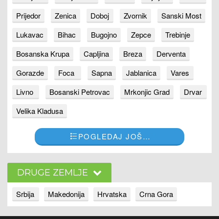
Prijedor
Zenica
Doboj
Zvornik
Sanski Most
Lukavac
Bihac
Bugojno
Zepce
Trebinje
Bosanska Krupa
Capljina
Breza
Derventa
Gorazde
Foca
Sapna
Jablanica
Vares
Livno
Bosanski Petrovac
Mrkonjic Grad
Drvar
Velika Kladusa
POGLEDAJ JOŠ…
DRUGE ZEMLJE
Srbija
Makedonija
Hrvatska
Crna Gora