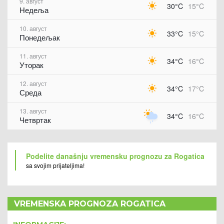
9. август
30°C
15°C
Недеља
10. август
33°C
15°C
Понедељак
11. август
34°C
16°C
Уторак
12. август
34°C
17°C
Среда
13. август
34°C
16°C
Четвртак
Podelite današnju vremensku prognozu za Rogatica
sa svojim prijateljima!
VREMENSKA PROGNOZA ROGATICA