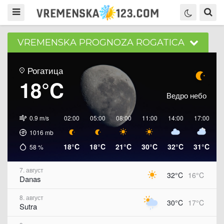
VREMENSKA PROGNOZA ROGATICA
Рогатица
18°C
Ведро небо
0.9 m/s
02:00
05:00
08:00
11:00
14:00
17:00
2
1016
mb
18°C
18°C
21°C
30°C
32°C
31°C
2
58
%
7. август
32°C
16°C
Danas
8. август
30°C
17°C
Sutra