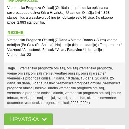
INFORMACIJE:
Vremenska Prognoza Omisalj (Omišalj) - je primorska opština na
severozapadu ostrva Krk u Hrvatskoj. U samom Omišlja živi 1.868
stanovnika, a u sastavu opštine je i obližnje selo Njivice, što ukupno
iznosi 2.983 stanovnika.
REZIME:
Vremenska Prognoza Omisalj (7 Dana + Vreme Danas + Sutra) veoma
detaljan (Po Satu (Po Satima), Najtacnija (Najpouzdanija) / Temperaturu /
Vlaznost / Atmosferski Pritisak / Vetar / Padavine / Informacije |
Vremenska123
Tags:
vremenska prognoza omisalj, omisalj vremenska prognoza,
vreme omisalj, omisalj vreme, weather omisalj, omisalj weather,
vremenska prognoza omisalj 7 dana, 10 dana, 15 dana, 20 dana, 25
dana, 30 dana, 5 dana, naslovi vremenska prognoza omisalj, vremenska
prognoza omisalj naslovi, aladin vremenska prognoza omisalj,
vremenska prognoza omisalj aladin, vremenska prognoza omisalj januar,
februar, mart, april, maj, jun, jul, avgust, septembar, oktobar, novembar,
decembar, vremenska prognoza omisalj 2025 (2024)
HRVATSKA