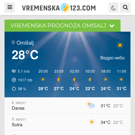
VREMENSKA PROGNOZA OMISALJ
Omišalj
28°C
Ведро небо
5.1 m/s
20:00
23:00
02:00
05:00
08:00
11:00
1
1017
mb
28°C
27°C
24°C
22°C
24°C
31°C
3
38
%
8. август
31°C
22°C
Danas
9. август
34°C
22°C
Sutra