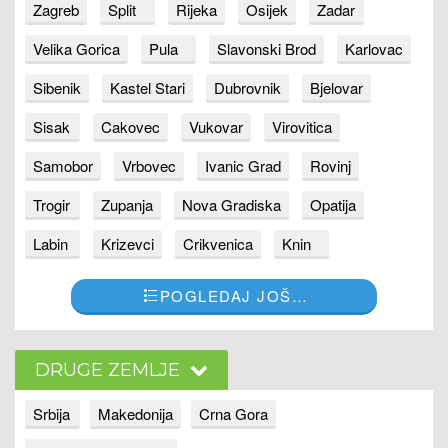
Zagreb
Split
Rijeka
Osijek
Zadar
Velika Gorica
Pula
Slavonski Brod
Karlovac
Sibenik
Kastel Stari
Dubrovnik
Bjelovar
Sisak
Cakovec
Vukovar
Virovitica
Samobor
Vrbovec
Ivanic Grad
Rovinj
Trogir
Zupanja
Nova Gradiska
Opatija
Labin
Krizevci
Crikvenica
Knin
POGLEDAJ JOŠ…
DRUGE ZEMLJE
Srbija
Makedonija
Crna Gora