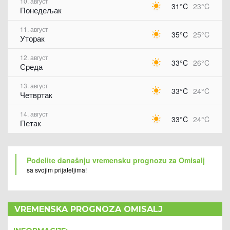
10. август
31°C
23°C
Понедељак
11. август
35°C
25°C
Уторак
12. август
33°C
26°C
Среда
13. август
33°C
24°C
Четвртак
14. август
33°C
24°C
Петак
Podelite današnju vremensku prognozu za Omisalj
sa svojim prijateljima!
VREMENSKA PROGNOZA OMISALJ