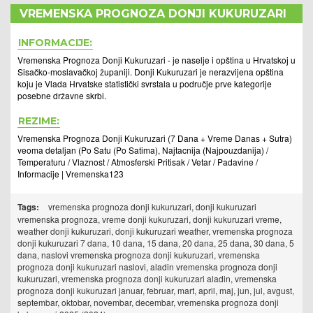
VREMENSKA PROGNOZA DONJI KUKURUZARI
INFORMACIJE:
Vremenska Prognoza Donji Kukuruzari - je naselje i opština u Hrvatskoj u
Sisačko-moslavačkoj županiji. Donji Kukuruzari je nerazvijena opština
koju je Vlada Hrvatske statistički svrstala u područje prve kategorije
posebne državne skrbi.
REZIME:
Vremenska Prognoza Donji Kukuruzari (7 Dana + Vreme Danas + Sutra)
veoma detaljan (Po Satu (Po Satima), Najtacnija (Najpouzdanija) /
Temperaturu / Vlaznost / Atmosferski Pritisak / Vetar / Padavine /
Informacije | Vremenska123
Tags:
vremenska prognoza donji kukuruzari, donji kukuruzari
vremenska prognoza, vreme donji kukuruzari, donji kukuruzari vreme,
weather donji kukuruzari, donji kukuruzari weather, vremenska prognoza
donji kukuruzari 7 dana, 10 dana, 15 dana, 20 dana, 25 dana, 30 dana, 5
dana, naslovi vremenska prognoza donji kukuruzari, vremenska
prognoza donji kukuruzari naslovi, aladin vremenska prognoza donji
kukuruzari, vremenska prognoza donji kukuruzari aladin, vremenska
prognoza donji kukuruzari januar, februar, mart, april, maj, jun, jul, avgust,
septembar, oktobar, novembar, decembar, vremenska prognoza donji