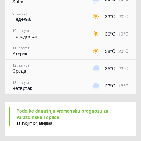
Sutra
9. август
33°C
20°C
Недеља
10. август
36°C
19°C
Понедељак
11. август
38°C
20°C
Уторак
12. август
35°C
23°C
Среда
13. август
37°C
18°C
Четвртак
Podelite današnju vremensku prognozu za
Varazdinske Toplice
sa svojim prijateljima!