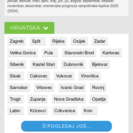
januar, februar, mart, april, maj, jun, jul, avgust, septembar, oktobar,
novembar, decembar, vremenska prognoza varazdinske toplice 2025
(2024)
HRVATSKA
Zagreb
Split
Rijeka
Osijek
Zadar
Velika Gorica
Pula
Slavonski Brod
Karlovac
Sibenik
Kastel Stari
Dubrovnik
Bjelovar
Sisak
Cakovec
Vukovar
Virovitica
Samobor
Vrbovec
Ivanic Grad
Rovinj
Trogir
Zupanja
Nova Gradiska
Opatija
Labin
Krizevci
Crikvenica
Knin
POGLEDAJ JOŠ…