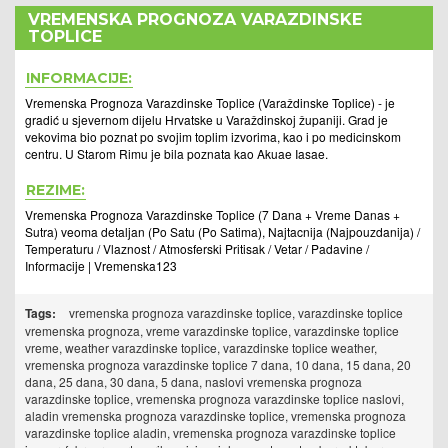
VREMENSKA PROGNOZA VARAZDINSKE
TOPLICE
INFORMACIJE:
Vremenska Prognoza Varazdinske Toplice (Varaždinske Toplice) - je
gradić u sjevernom dijelu Hrvatske u Varaždinskoj županiji. Grad je
vekovima bio poznat po svojim toplim izvorima, kao i po medicinskom
centru. U Starom Rimu je bila poznata kao Akuae Iasae.
REZIME:
Vremenska Prognoza Varazdinske Toplice (7 Dana + Vreme Danas +
Sutra) veoma detaljan (Po Satu (Po Satima), Najtacnija (Najpouzdanija) /
Temperaturu / Vlaznost / Atmosferski Pritisak / Vetar / Padavine /
Informacije | Vremenska123
Tags:
vremenska prognoza varazdinske toplice, varazdinske toplice
vremenska prognoza, vreme varazdinske toplice, varazdinske toplice
vreme, weather varazdinske toplice, varazdinske toplice weather,
vremenska prognoza varazdinske toplice 7 dana, 10 dana, 15 dana, 20
dana, 25 dana, 30 dana, 5 dana, naslovi vremenska prognoza
varazdinske toplice, vremenska prognoza varazdinske toplice naslovi,
aladin vremenska prognoza varazdinske toplice, vremenska prognoza
varazdinske toplice aladin, vremenska prognoza varazdinske toplice