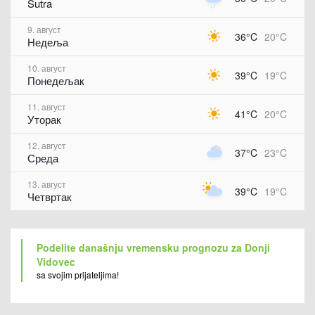
Sutra
9. август
36°C
20°C
Недеља
10. август
39°C
19°C
Понедељак
11. август
41°C
20°C
Уторак
12. август
37°C
23°C
Среда
13. август
39°C
19°C
Четвртак
Podelite današnju vremensku prognozu za Donji
Vidovec
sa svojim prijateljima!