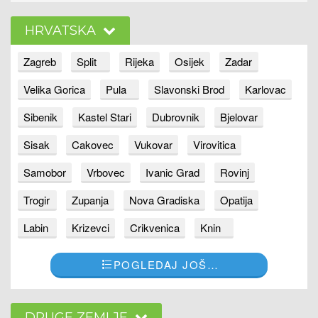
HRVATSKA
Zagreb
Split
Rijeka
Osijek
Zadar
Velika Gorica
Pula
Slavonski Brod
Karlovac
Sibenik
Kastel Stari
Dubrovnik
Bjelovar
Sisak
Cakovec
Vukovar
Virovitica
Samobor
Vrbovec
Ivanic Grad
Rovinj
Trogir
Zupanja
Nova Gradiska
Opatija
Labin
Krizevci
Crikvenica
Knin
POGLEDAJ JOŠ…
DRUGE ZEMLJE