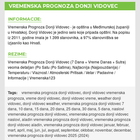
VREMENSKA PROGNOZA DONJI VIDOVEC
INFORMACIJE:
Vremenska Prognoza Donji Vidovec - je opština u Međimurskoj županiji
u Hrvatskoj. Donji Vidovec je jedino selo koje pripada opštini. Na popisu
iz 2011. godine imala je 1.399 stanovnika, a 97% stanovništva se
izjasnilo kao Hrvati.
REZIME:
Vremenska Prognoza Donji Vidovec (7 Dana + Vreme Danas + Sutra)
veoma detaljan (Po Satu (Po Satima), Najtacnija (Najpouzdanija) /
Temperaturu / Vlaznost / Atmosferski Pritisak / Vetar / Padavine /
Informacije | Vremenska123
Tags:
vremenska prognoza donji vidovec, donji vidovec vremenska
prognoza, vreme donji vidovec, donji vidovec vreme, weather donji
vidovec, donji vidovec weather, vremenska prognoza donji vidovec 7
dana, 10 dana, 15 dana, 20 dana, 25 dana, 30 dana, 5 dana, naslovi
vremenska prognoza donji vidovec, vremenska prognoza donji vidovec
naslovi, aladin vremenska prognoza donji vidovec, vremenska prognoza
donji vidovec aladin, vremenska prognoza donji vidovec januar, februar,
mart, april, maj, jun, jul, avgust, septembar, oktobar, novembar, decembar,
vremenska prognoza donji vidovec 2025 (2024)