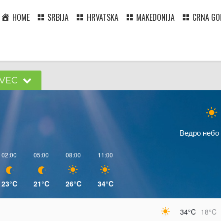
HOME
SRBIJA
HRVATSKA
MAKEDONIJA
CRNA GO
OVEC
Ведро небо
02:00
05:00
08:00
11:00
23°C
21°C
26°C
34°C
34°C
18°C