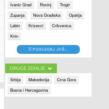
Ivanic Grad
Rovinj
Trogir
Zupanja
Nova Gradiska
Opatija
Labin
Krizevci
Crikvenica
Knin
POGLEDAJ JOŠ…
DRUGE ZEMLJE
Srbija
Makedonija
Crna Gora
Bosna i Hercegovina