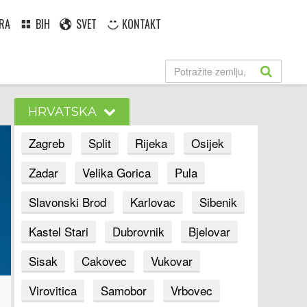
RA
BIH
SVET
KONTAKT
HRVATSKA
Zagreb
Split
Rijeka
Osijek
Zadar
Velika Gorica
Pula
Slavonski Brod
Karlovac
Sibenik
Kastel Stari
Dubrovnik
Bjelovar
Sisak
Cakovec
Vukovar
Virovitica
Samobor
Vrbovec