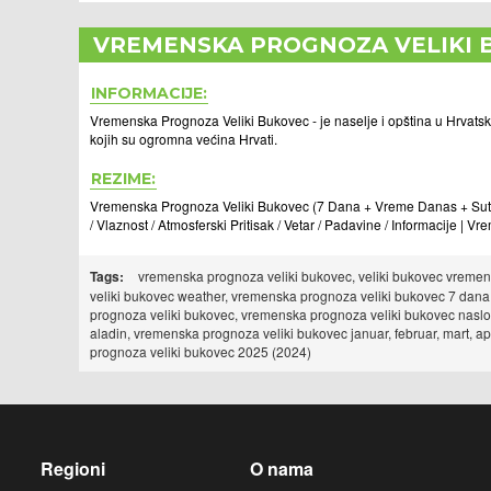
VREMENSKA PROGNOZA VELIKI 
INFORMACIJE:
Vremenska Prognoza Veliki Bukovec - je naselje i opština u Hrvatsk
kojih su ogromna većina Hrvati.
REZIME:
Vremenska Prognoza Veliki Bukovec (7 Dana + Vreme Danas + Sutra
/ Vlaznost / Atmosferski Pritisak / Vetar / Padavine / Informacije | 
Tags:
vremenska prognoza veliki bukovec, veliki bukovec vremens
veliki bukovec weather, vremenska prognoza veliki bukovec 7 dana
prognoza veliki bukovec, vremenska prognoza veliki bukovec naslo
aladin, vremenska prognoza veliki bukovec januar, februar, mart, ap
prognoza veliki bukovec 2025 (2024)
Regioni
O nama