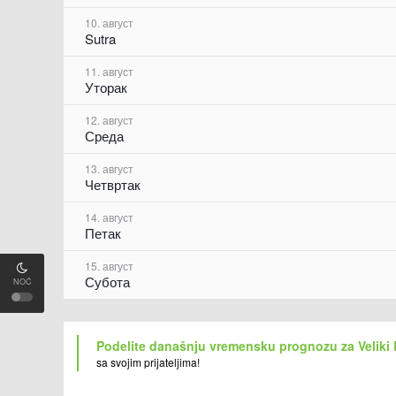
10. август
Sutra
11. август
Уторак
12. август
Среда
13. август
Четвртак
14. август
Петак
15. август
Субота
NOĆ
Podelite današnju vremensku prognozu za Veliki
sa svojim prijateljima!