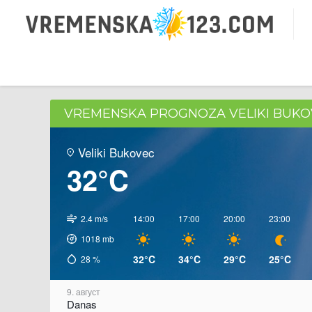
VREMENSKA PROGNOZA VELIKI BUK
Veliki Bukovec
32°C
2.4 m/s
14:00
17:00
20:00
23:00
1018
mb
32°C
34°C
29°C
25°C
28
%
9. август
Danas