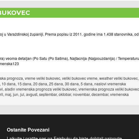
BUKOVEC
oj u Varaždinskoj županiji. Prema popisu iz 2011. godine ima 1.438 stanovnika, od
) veoma detaljan (Po Satu (Po Satima), Najtacnija (Najpouzdanija) / Temperatur
Vremenska123
ka prognoza, vreme veliki bukovec, veliki bukovec vreme, weather veliki bukovec,
, 10 dana, 15 dana, 20 dana, 25 dana, 30 dana, 5 dana, naslovi vremenska
vi, aladin vremenska prognoza veliki bukovec, vremenska prognoza veliki bukovec
ril, maj, jun, jul, avgust, septembar, oktobar, novembar, decembar, vremenska
Ostanite Povezani
Lajkujte i pratite nas na Fejsbuku da biste dobijali najnovije