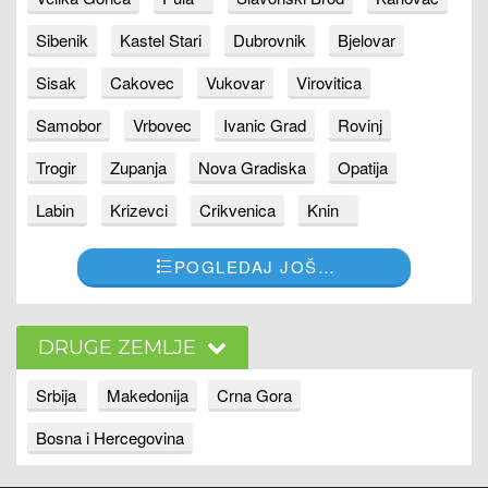
Sibenik
Kastel Stari
Dubrovnik
Bjelovar
Sisak
Cakovec
Vukovar
Virovitica
Samobor
Vrbovec
Ivanic Grad
Rovinj
Trogir
Zupanja
Nova Gradiska
Opatija
Labin
Krizevci
Crikvenica
Knin
POGLEDAJ JOŠ…
DRUGE ZEMLJE
Srbija
Makedonija
Crna Gora
Bosna i Hercegovina