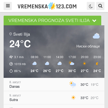
VREMENSKA PROGNOZA SVETI ILIJA
Sveti Ilija
24°C
Ниски облаци
3.1 m/s
08:00
11:00
14:00
17:00
20:00
23:00
0
1019
mb
24°C
26°C
27°C
30°C
27°C
24°C
2
89
%
8. август
30°C
19°C
Danas
9. август
33°C
20°C
Sutra