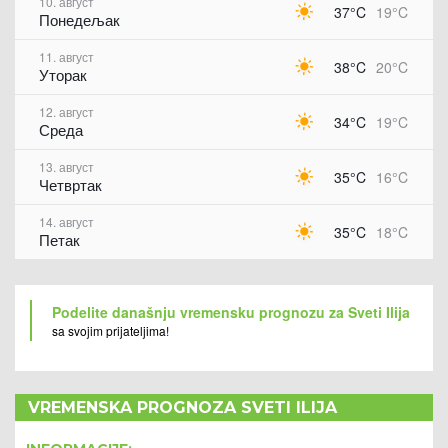
10. август
37°C
19°C
Понедељак
11. август
38°C
20°C
Уторак
12. август
34°C
19°C
Среда
13. август
35°C
16°C
Четвртак
14. август
35°C
18°C
Петак
Podelite današnju vremensku prognozu za Sveti Ilija
sa svojim prijateljima!
VREMENSKA PROGNOZA SVETI ILIJA