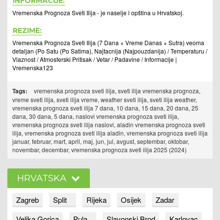
INFORMACIJE:
Vremenska Prognoza Sveti Ilija - je naselje i opština u Hrvatskoj.
REZIME:
Vremenska Prognoza Sveti Ilija (7 Dana + Vreme Danas + Sutra) veoma
detaljan (Po Satu (Po Satima), Najtacnija (Najpouzdanija) / Temperaturu /
Vlaznost / Atmosferski Pritisak / Vetar / Padavine / Informacije |
Vremenska123
Tags:
vremenska prognoza sveti ilija, sveti ilija vremenska prognoza,
vreme sveti ilija, sveti ilija vreme, weather sveti ilija, sveti ilija weather,
vremenska prognoza sveti ilija 7 dana, 10 dana, 15 dana, 20 dana, 25
dana, 30 dana, 5 dana, naslovi vremenska prognoza sveti ilija,
vremenska prognoza sveti ilija naslovi, aladin vremenska prognoza sveti
ilija, vremenska prognoza sveti ilija aladin, vremenska prognoza sveti ilija
januar, februar, mart, april, maj, jun, jul, avgust, septembar, oktobar,
novembar, decembar, vremenska prognoza sveti ilija 2025 (2024)
HRVATSKA
Zagreb
Split
Rijeka
Osijek
Zadar
Velika Gorica
Pula
Slavonski Brod
Karlovac