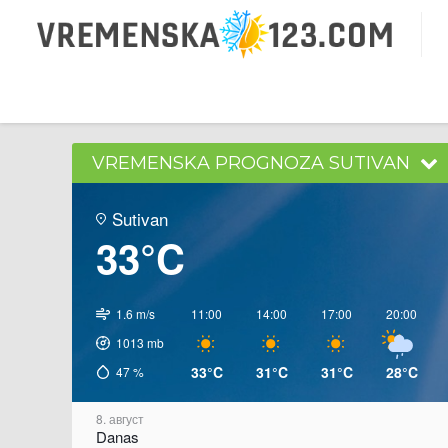
VREMENSKA PROGNOZA SUTIVAN
Sutivan
33°C
1.6 m/s
11:00
14:00
17:00
20:00
1013
mb
33°C
31°C
31°C
28°C
47
%
8. август
Danas