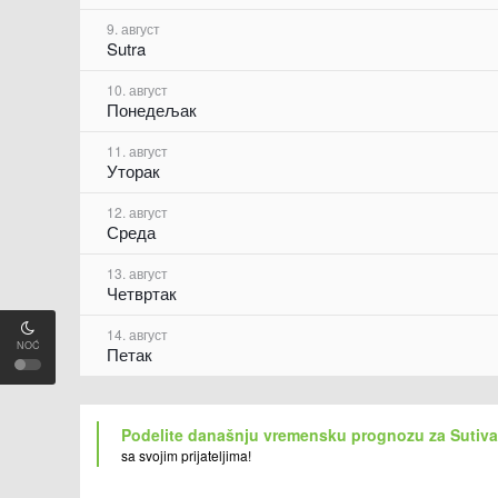
9. август
Sutra
10. август
Понедељак
11. август
Уторак
12. август
Среда
13. август
Четвртак
14. август
NOĆ
Петак
Podelite današnju vremensku prognozu za Sutiv
sa svojim prijateljima!