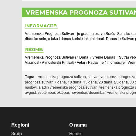
VREMENSKA PROGNOZA SUTIVA
INFORMACIJE:
Vremenska Prognoza Sutivan - je grad na ostrvu Braču, Splitsko-da
ribarsko selo, a luku i danas koriste lokalni ribari. Danas je Sutivan
REZIME:
Vremenska Prognoza Sutivan (7 Dana + Vreme Danas + Sutra) veoma 
Vlaznost / Atmosferski Pritisak / Vetar / Padavine / Informacije | V
Tags:
vremenska prognoza sutivan, sutivan vremenska prognoza, 
prognoza sutivan 7 dana, 10 dana, 15 dana, 20 dana, 25 dana, 30
naslovi, aladin vremenska prognoza sutivan, vremenska prognoza suti
avgust, septembar, oktobar, novembar, decembar, vremenska progn
Regioni
O nama
Srbija
Home