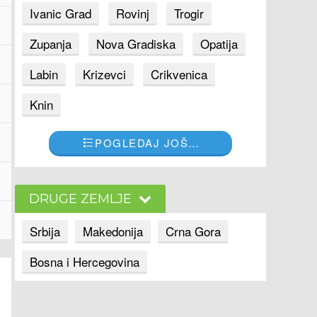
Ivanic Grad
Rovinj
Trogir
Zupanja
Nova Gradiska
Opatija
Labin
Krizevci
Crikvenica
Knin
POGLEDAJ JOŠ…
DRUGE ZEMLJE
Srbija
Makedonija
Crna Gora
Bosna i Hercegovina