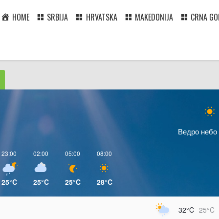
HOME
SRBIJA
HRVATSKA
MAKEDONIJA
CRNA GO
Ведро небо
23:00
02:00
05:00
08:00
25°C
25°C
25°C
28°C
32°C
25°C