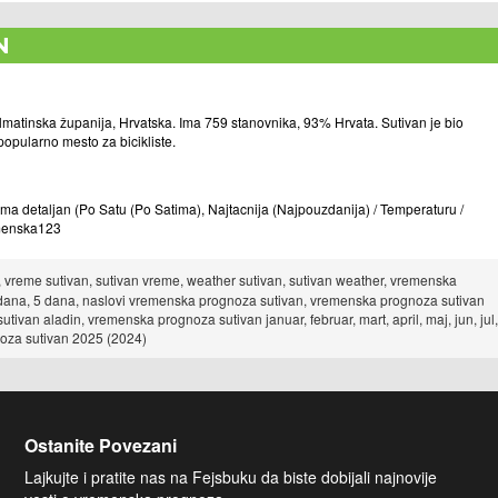
N
lmatinska županija, Hrvatska. Ima 759 stanovnika, 93% Hrvata. Sutivan je bio
 popularno mesto za bicikliste.
detaljan (Po Satu (Po Satima), Najtacnija (Najpouzdanija) / Temperaturu /
remenska123
vreme sutivan, sutivan vreme, weather sutivan, sutivan weather, vremenska
 dana, 5 dana, naslovi vremenska prognoza sutivan, vremenska prognoza sutivan
van aladin, vremenska prognoza sutivan januar, februar, mart, april, maj, jun, jul,
oza sutivan 2025 (2024)
Ostanite Povezani
Lajkujte i pratite nas na Fejsbuku da biste dobijali najnovije