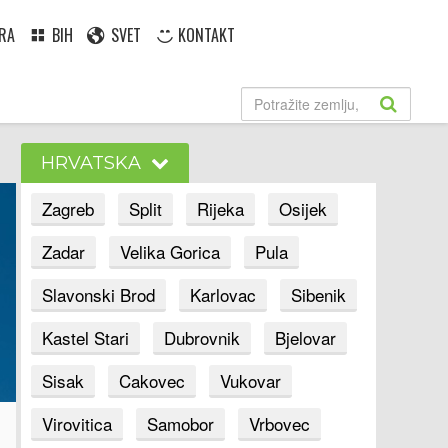
RA
BIH
SVET
KONTAKT
HRVATSKA
Zagreb
Split
Rijeka
Osijek
Zadar
Velika Gorica
Pula
Slavonski Brod
Karlovac
Sibenik
Kastel Stari
Dubrovnik
Bjelovar
Sisak
Cakovec
Vukovar
Virovitica
Samobor
Vrbovec