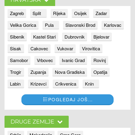
HRVATSKA
Zagreb
Split
Rijeka
Osijek
Zadar
Velika Gorica
Pula
Slavonski Brod
Karlovac
Sibenik
Kastel Stari
Dubrovnik
Bjelovar
Sisak
Cakovec
Vukovar
Virovitica
Samobor
Vrbovec
Ivanic Grad
Rovinj
Trogir
Zupanja
Nova Gradiska
Opatija
Labin
Krizevci
Crikvenica
Knin
POGLEDAJ JOŠ…
DRUGE ZEMLJE
Srbija
Makedonija
Crna Gora