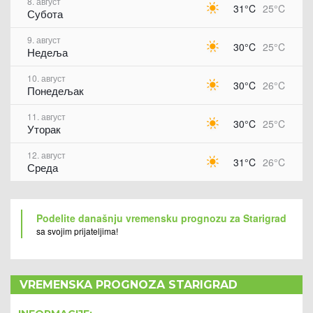
8. август
31°C
25°C
Субота
9. август
30°C
25°C
Недеља
10. август
30°C
26°C
Понедељак
11. август
30°C
25°C
Уторак
12. август
31°C
26°C
Среда
Podelite današnju vremensku prognozu za Starigrad
sa svojim prijateljima!
VREMENSKA PROGNOZA STARIGRAD