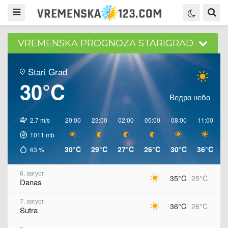
VREMENSKA PROGNOZA STARIGRAD
Stari Grad
30°C
Ведро небо
2.7 m/s
20:00
23:00
02:00
05:00
08:00
11:00
1
1011
mb
30°C
29°C
27°C
26°C
30°C
36°C
3
63
%
6. август
35°C
25°C
Danas
7. август
36°C
26°C
Sutra