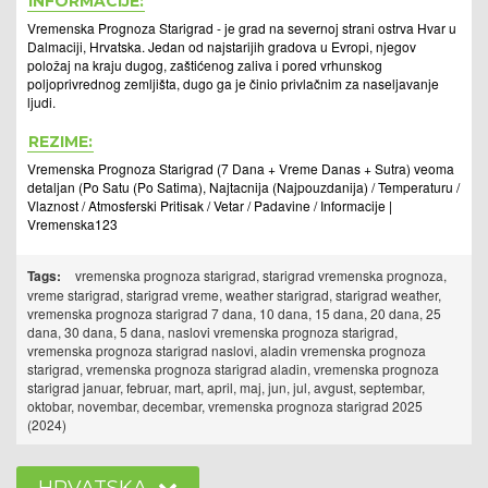
INFORMACIJE:
Vremenska Prognoza Starigrad - je grad na severnoj strani ostrva Hvar u
Dalmaciji, Hrvatska. Jedan od najstarijih gradova u Evropi, njegov
položaj na kraju dugog, zaštićenog zaliva i pored vrhunskog
poljoprivrednog zemljišta, dugo ga je činio privlačnim za naseljavanje
ljudi.
REZIME:
Vremenska Prognoza Starigrad (7 Dana + Vreme Danas + Sutra) veoma
detaljan (Po Satu (Po Satima), Najtacnija (Najpouzdanija) / Temperaturu /
Vlaznost / Atmosferski Pritisak / Vetar / Padavine / Informacije |
Vremenska123
Tags:
vremenska prognoza starigrad, starigrad vremenska prognoza,
vreme starigrad, starigrad vreme, weather starigrad, starigrad weather,
vremenska prognoza starigrad 7 dana, 10 dana, 15 dana, 20 dana, 25
dana, 30 dana, 5 dana, naslovi vremenska prognoza starigrad,
vremenska prognoza starigrad naslovi, aladin vremenska prognoza
starigrad, vremenska prognoza starigrad aladin, vremenska prognoza
starigrad januar, februar, mart, april, maj, jun, jul, avgust, septembar,
oktobar, novembar, decembar, vremenska prognoza starigrad 2025
(2024)