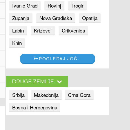
Ivanic Grad
Rovinj
Trogir
Zupanja
Nova Gradiska
Opatija
Labin
Krizevci
Crikvenica
Knin
POGLEDAJ JOŠ…
DRUGE ZEMLJE
Srbija
Makedonija
Crna Gora
Bosna i Hercegovina