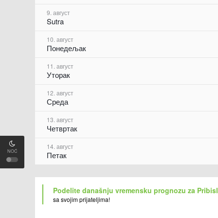
9. август
Sutra
10. август
Понедељак
11. август
Уторак
12. август
Среда
13. август
Четвртак
14. август
NOĆ
Петак
Podelite današnju vremensku prognozu za Pribis
sa svojim prijateljima!