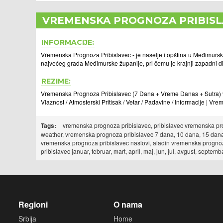
VREMENSKA PROGNOZA PRIBIS
INFORMACIJE:
Vremenska Prognoza Pribislavec - je naselje i opština u Međimurskoj
najvećeg grada Međimurske županije, pri čemu je krajnji zapadni d
REZIME:
Vremenska Prognoza Pribislavec (7 Dana + Vreme Danas + Sutra) ve
Vlaznost / Atmosferski Pritisak / Vetar / Padavine / Informacije | V
Tags:
vremenska prognoza pribislavec, pribislavec vremenska prog
weather, vremenska prognoza pribislavec 7 dana, 10 dana, 15 dana
vremenska prognoza pribislavec naslovi, aladin vremenska progno
pribislavec januar, februar, mart, april, maj, jun, jul, avgust, se
Regioni
O nama
Srbija
Home