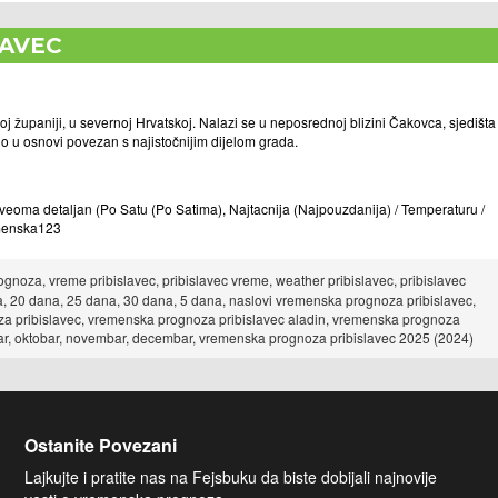
LAVEC
 županiji, u severnoj Hrvatskoj. Nalazi se u neposrednoj blizini Čakovca, sjedišta 
io u osnovi povezan s najistočnijim dijelom grada.
oma detaljan (Po Satu (Po Satima), Najtacnija (Najpouzdanija) / Temperaturu /
remenska123
noza, vreme pribislavec, pribislavec vreme, weather pribislavec, pribislavec
, 20 dana, 25 dana, 30 dana, 5 dana, naslovi vremenska prognoza pribislavec,
za pribislavec, vremenska prognoza pribislavec aladin, vremenska prognoza
ptembar, oktobar, novembar, decembar, vremenska prognoza pribislavec 2025 (2024)
Ostanite Povezani
Lajkujte i pratite nas na Fejsbuku da biste dobijali najnovije