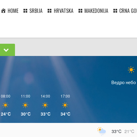
HOME
SRBIJA
HRVATSKA
MAKEDONIJA
CRNA GO
C
Ведро небо
08:00
11:00
14:00
17:00
24°C
30°C
33°C
34°C
33°C
21°C