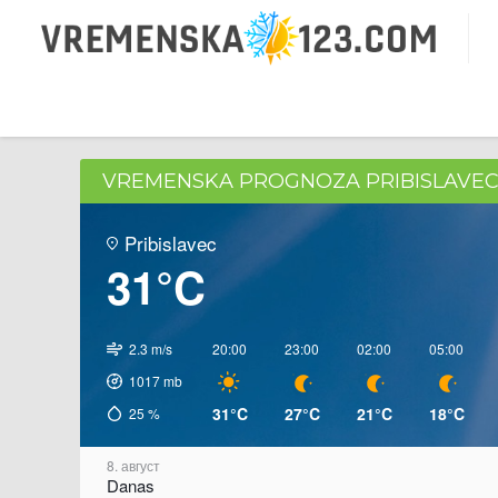
VREMENSKA PROGNOZA PRIBISLAVE
Pribislavec
31°C
2.3 m/s
20:00
23:00
02:00
05:00
1017
mb
31°C
27°C
21°C
18°C
25
%
8. август
Danas