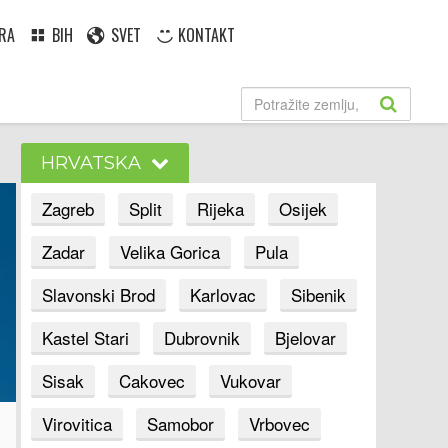
RA
BIH
SVET
KONTAKT
HRVATSKA
Zagreb
Split
Rijeka
Osijek
Zadar
Velika Gorica
Pula
Slavonski Brod
Karlovac
Sibenik
Kastel Stari
Dubrovnik
Bjelovar
Sisak
Cakovec
Vukovar
Virovitica
Samobor
Vrbovec