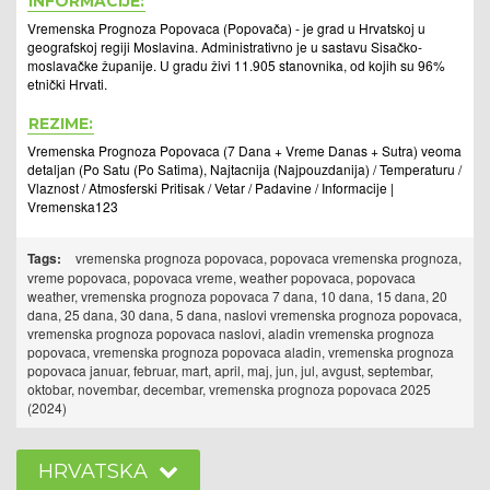
INFORMACIJE:
Vremenska Prognoza Popovaca (Popovača) - je grad u Hrvatskoj u
geografskoj regiji Moslavina. Administrativno je u sastavu Sisačko-
moslavačke županije. U gradu živi 11.905 stanovnika, od kojih su 96%
etnički Hrvati.
REZIME:
Vremenska Prognoza Popovaca (7 Dana + Vreme Danas + Sutra) veoma
detaljan (Po Satu (Po Satima), Najtacnija (Najpouzdanija) / Temperaturu /
Vlaznost / Atmosferski Pritisak / Vetar / Padavine / Informacije |
Vremenska123
Tags:
vremenska prognoza popovaca, popovaca vremenska prognoza,
vreme popovaca, popovaca vreme, weather popovaca, popovaca
weather, vremenska prognoza popovaca 7 dana, 10 dana, 15 dana, 20
dana, 25 dana, 30 dana, 5 dana, naslovi vremenska prognoza popovaca,
vremenska prognoza popovaca naslovi, aladin vremenska prognoza
popovaca, vremenska prognoza popovaca aladin, vremenska prognoza
popovaca januar, februar, mart, april, maj, jun, jul, avgust, septembar,
oktobar, novembar, decembar, vremenska prognoza popovaca 2025
(2024)
HRVATSKA