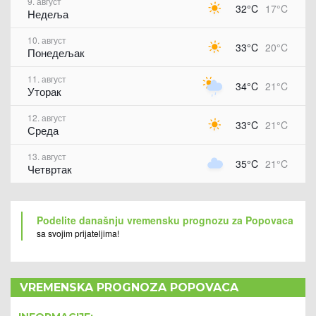
9. август
32°C
17°C
Недеља
10. август
33°C
20°C
Понедељак
11. август
34°C
21°C
Уторак
12. август
33°C
21°C
Среда
13. август
35°C
21°C
Четвртак
Podelite današnju vremensku prognozu za Popovaca
sa svojim prijateljima!
VREMENSKA PROGNOZA POPOVACA