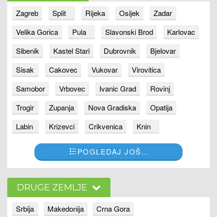
Zagreb
Split
Rijeka
Osijek
Zadar
Velika Gorica
Pula
Slavonski Brod
Karlovac
Sibenik
Kastel Stari
Dubrovnik
Bjelovar
Sisak
Cakovec
Vukovar
Virovitica
Samobor
Vrbovec
Ivanic Grad
Rovinj
Trogir
Zupanja
Nova Gradiska
Opatija
Labin
Krizevci
Crikvenica
Knin
POGLEDAJ JOŠ…
DRUGE ZEMLJE
Srbija
Makedonija
Crna Gora