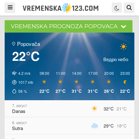
VREMENSKA PROGNOZA POPOVACA
Popovača
22°C
Ведро небо
4.2 m/s
08:00
11:00
14:00
17:00
20:00
23:00
0
1017
mb
22°C
27°C
31°C
31°C
26°C
22°C
2
56
%
7. август
32°C
21°C
Danas
8. август
29°C
18°C
Sutra