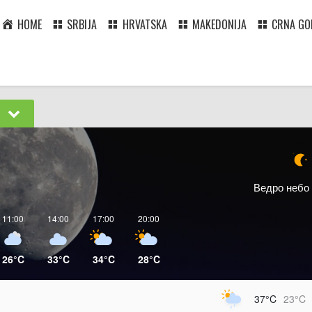
HOME
SRBIJA
HRVATSKA
MAKEDONIJA
CRNA GO
I
Ведро небо
11:00
14:00
17:00
20:00
26°C
33°C
34°C
28°C
37°C
23°C