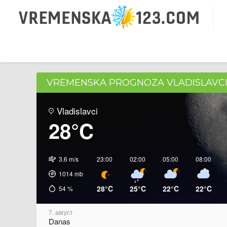
VREMENSKA PROGNOZA VLADISLAVC
Vladislavci
28°C
3.6 m/s
23:00
02:00
05:00
08:00
1014
mb
28°C
25°C
22°C
22°C
54
%
7. август
Danas