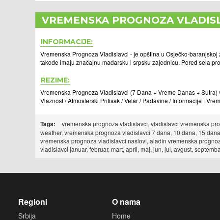
VREMENSKA PROGNOZA VLADIS
INFORMACIJE:
Vremenska Prognoza Vladislavci - je opština u Osječko-baranjskoj žu
takođe imaju značajnu mađarsku i srpsku zajednicu. Pored sela pro
REZIME:
Vremenska Prognoza Vladislavci (7 Dana + Vreme Danas + Sutra) ve
Vlaznost / Atmosferski Pritisak / Vetar / Padavine / Informacije | V
Tags:
vremenska prognoza vladislavci, vladislavci vremenska progn
weather, vremenska prognoza vladislavci 7 dana, 10 dana, 15 dana
vremenska prognoza vladislavci naslovi, aladin vremenska prognoz
vladislavci januar, februar, mart, april, maj, jun, jul, avgust, sep
Regioni
O nama
Srbija
Home