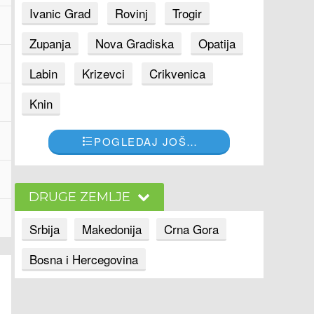
Ivanic Grad
Rovinj
Trogir
Zupanja
Nova Gradiska
Opatija
Labin
Krizevci
Crikvenica
Knin
POGLEDAJ JOŠ…
DRUGE ZEMLJE
Srbija
Makedonija
Crna Gora
Bosna i Hercegovina