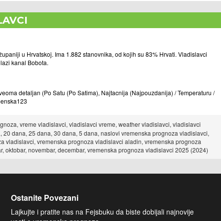
LAVCI
paniji u Hrvatskoj. Ima 1.882 stanovnika, od kojih su 83% Hrvati. Vladislavci
lazi kanal Bobota.
oma detaljan (Po Satu (Po Satima), Najtacnija (Najpouzdanija) / Temperaturu /
remenska123
oza, vreme vladislavci, vladislavci vreme, weather vladislavci, vladislavci
, 20 dana, 25 dana, 30 dana, 5 dana, naslovi vremenska prognoza vladislavci,
a vladislavci, vremenska prognoza vladislavci aladin, vremenska prognoza
tembar, oktobar, novembar, decembar, vremenska prognoza vladislavci 2025 (2024)
Ostanite Povezani
Lajkujte i pratite nas na Fejsbuku da biste dobijali najnovije