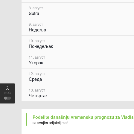
8. август
Sutra
9. август
Недеља
10. август
Понедељак
11. август
Уторак
12. август
Среда
13. август
NOĆ
Четвртак
Podelite današnju vremensku prognozu za Vladis
sa svojim prijateljima!