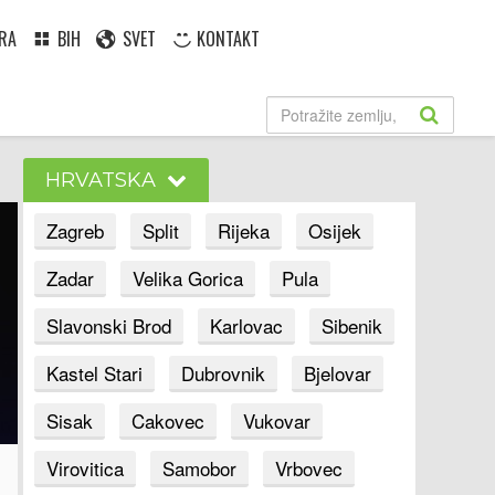
RA
BIH
SVET
KONTAKT
HRVATSKA
Zagreb
Split
Rijeka
Osijek
Zadar
Velika Gorica
Pula
Slavonski Brod
Karlovac
Sibenik
Kastel Stari
Dubrovnik
Bjelovar
Sisak
Cakovec
Vukovar
Virovitica
Samobor
Vrbovec