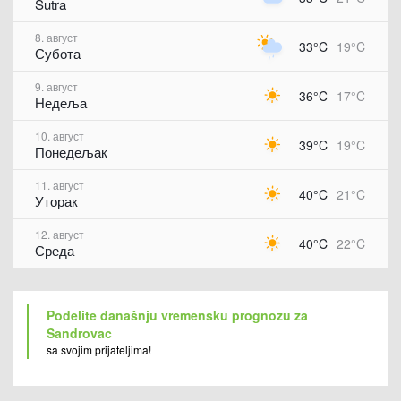
Sutra
8. август
33°C
19°C
Субота
9. август
36°C
17°C
Недеља
10. август
39°C
19°C
Понедељак
11. август
40°C
21°C
Уторак
12. август
40°C
22°C
Среда
Podelite današnju vremensku prognozu za
Sandrovac
sa svojim prijateljima!