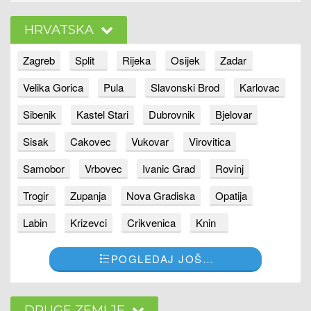
HRVATSKA
Zagreb
Split
Rijeka
Osijek
Zadar
Velika Gorica
Pula
Slavonski Brod
Karlovac
Sibenik
Kastel Stari
Dubrovnik
Bjelovar
Sisak
Cakovec
Vukovar
Virovitica
Samobor
Vrbovec
Ivanic Grad
Rovinj
Trogir
Zupanja
Nova Gradiska
Opatija
Labin
Krizevci
Crikvenica
Knin
POGLEDAJ JOŠ…
DRUGE ZEMLJE