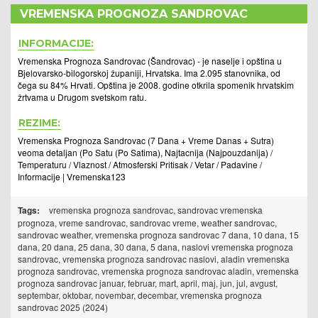
VREMENSKA PROGNOZA SANDROVAC
INFORMACIJE:
Vremenska Prognoza Sandrovac (Šandrovac) - je naselje i opština u
Bjelovarsko-bilogorskoj županiji, Hrvatska. Ima 2.095 stanovnika, od
čega su 84% Hrvati. Opština je 2008. godine otkrila spomenik hrvatskim
žrtvama u Drugom svetskom ratu.
REZIME:
Vremenska Prognoza Sandrovac (7 Dana + Vreme Danas + Sutra)
veoma detaljan (Po Satu (Po Satima), Najtacnija (Najpouzdanija) /
Temperaturu / Vlaznost / Atmosferski Pritisak / Vetar / Padavine /
Informacije | Vremenska123
Tags:
vremenska prognoza sandrovac, sandrovac vremenska
prognoza, vreme sandrovac, sandrovac vreme, weather sandrovac,
sandrovac weather, vremenska prognoza sandrovac 7 dana, 10 dana, 15
dana, 20 dana, 25 dana, 30 dana, 5 dana, naslovi vremenska prognoza
sandrovac, vremenska prognoza sandrovac naslovi, aladin vremenska
prognoza sandrovac, vremenska prognoza sandrovac aladin, vremenska
prognoza sandrovac januar, februar, mart, april, maj, jun, jul, avgust,
septembar, oktobar, novembar, decembar, vremenska prognoza
sandrovac 2025 (2024)