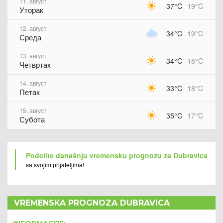
11. август
37°C
19°C
Уторак
12. август
34°C
19°C
Среда
13. август
34°C
18°C
Четвртак
14. август
33°C
18°C
Петак
15. август
35°C
17°C
Субота
Podelite današnju vremensku prognozu za Dubravica
sa svojim prijateljima!
VREMENSKA PROGNOZA DUBRAVICA