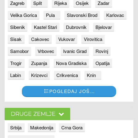
Zagreb
Split
Rijeka
Osijek
Zadar
Velika Gorica
Pula
Slavonski Brod
Karlovac
Sibenik
Kastel Stari
Dubrovnik
Bjelovar
Sisak
Cakovec
Vukovar
Virovitica
Samobor
Vrbovec
Ivanic Grad
Rovinj
Trogir
Zupanja
Nova Gradiska
Opatija
Labin
Krizevci
Crikvenica
Knin
POGLEDAJ JOŠ…
DRUGE ZEMLJE
Srbija
Makedonija
Crna Gora