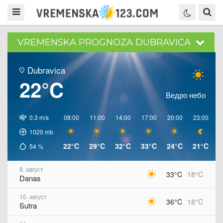
VREMENSKA PROGNOZA DUBRAVICA
Dubravica
22°C
Ведро небо
0.3 m/s
08:00
11:00
14:00
17:00
20:00
23:00
0
1020
mb
22°C
29°C
32°C
33°C
24°C
21°C
2
54
%
9. август
33°C
18°C
Danas
10. август
36°C
18°C
Sutra