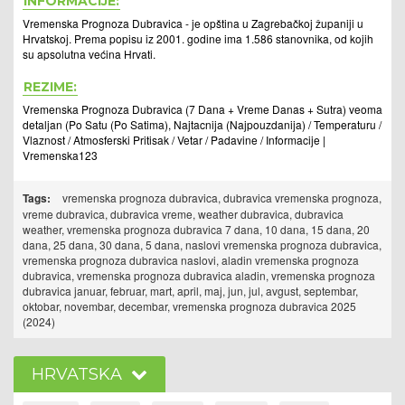
INFORMACIJE:
Vremenska Prognoza Dubravica - je opština u Zagrebačkoj županiji u
Hrvatskoj. Prema popisu iz 2001. godine ima 1.586 stanovnika, od kojih
su apsolutna većina Hrvati.
REZIME:
Vremenska Prognoza Dubravica (7 Dana + Vreme Danas + Sutra) veoma
detaljan (Po Satu (Po Satima), Najtacnija (Najpouzdanija) / Temperaturu /
Vlaznost / Atmosferski Pritisak / Vetar / Padavine / Informacije |
Vremenska123
Tags:
vremenska prognoza dubravica, dubravica vremenska prognoza,
vreme dubravica, dubravica vreme, weather dubravica, dubravica
weather, vremenska prognoza dubravica 7 dana, 10 dana, 15 dana, 20
dana, 25 dana, 30 dana, 5 dana, naslovi vremenska prognoza dubravica,
vremenska prognoza dubravica naslovi, aladin vremenska prognoza
dubravica, vremenska prognoza dubravica aladin, vremenska prognoza
dubravica januar, februar, mart, april, maj, jun, jul, avgust, septembar,
oktobar, novembar, decembar, vremenska prognoza dubravica 2025
(2024)
HRVATSKA