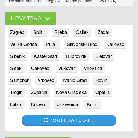
decembar, vremenska prognoza novigrad podravski 2025 (2024)
HRVATSKA
Zagreb
Split
Rijeka
Osijek
Zadar
Velika Gorica
Pula
Slavonski Brod
Karlovac
Sibenik
Kastel Stari
Dubrovnik
Bjelovar
Sisak
Cakovec
Vukovar
Virovitica
Samobor
Vrbovec
Ivanic Grad
Rovinj
Trogir
Zupanja
Nova Gradiska
Opatija
Labin
Krizevci
Crikvenica
Knin
POGLEDAJ JOŠ…