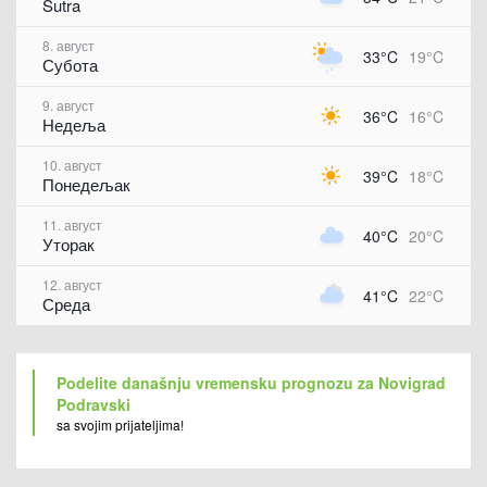
Sutra
8. август
33°C
19°C
Субота
9. август
36°C
16°C
Недеља
10. август
39°C
18°C
Понедељак
11. август
40°C
20°C
Уторак
12. август
41°C
22°C
Среда
Podelite današnju vremensku prognozu za Novigrad
Podravski
sa svojim prijateljima!