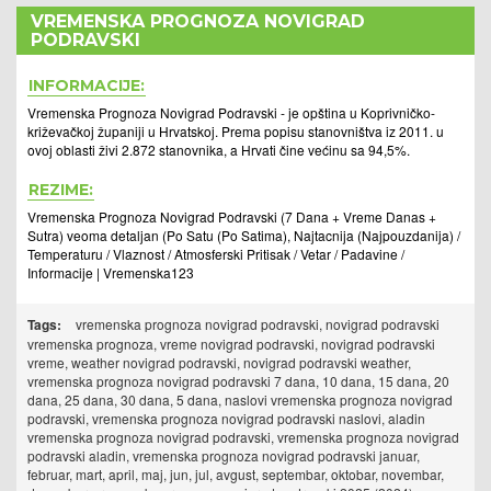
VREMENSKA PROGNOZA NOVIGRAD
PODRAVSKI
INFORMACIJE:
Vremenska Prognoza Novigrad Podravski - je opština u Koprivničko-
križevačkoj županiji u Hrvatskoj. Prema popisu stanovništva iz 2011. u
ovoj oblasti živi 2.872 stanovnika, a Hrvati čine većinu sa 94,5%.
REZIME:
Vremenska Prognoza Novigrad Podravski (7 Dana + Vreme Danas +
Sutra) veoma detaljan (Po Satu (Po Satima), Najtacnija (Najpouzdanija) /
Temperaturu / Vlaznost / Atmosferski Pritisak / Vetar / Padavine /
Informacije | Vremenska123
Tags:
vremenska prognoza novigrad podravski, novigrad podravski
vremenska prognoza, vreme novigrad podravski, novigrad podravski
vreme, weather novigrad podravski, novigrad podravski weather,
vremenska prognoza novigrad podravski 7 dana, 10 dana, 15 dana, 20
dana, 25 dana, 30 dana, 5 dana, naslovi vremenska prognoza novigrad
podravski, vremenska prognoza novigrad podravski naslovi, aladin
vremenska prognoza novigrad podravski, vremenska prognoza novigrad
podravski aladin, vremenska prognoza novigrad podravski januar,
februar, mart, april, maj, jun, jul, avgust, septembar, oktobar, novembar,