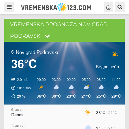
VREMENSKA PROGNOZA NOVIGRAD
PODRAVSKI
Novigrad Podravski
36°C
Ведро небо
2.0 m/s
20:00
23:00
02:00
05:00
08:00
11:00
1
1011
mb
36°C
30°C
23°C
21°C
25°C
29°C
3
20
%
6. август
38°C
21°C
Danas
7. август
34°C
21°C