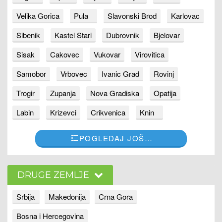
Velika Gorica
Pula
Slavonski Brod
Karlovac
Sibenik
Kastel Stari
Dubrovnik
Bjelovar
Sisak
Cakovec
Vukovar
Virovitica
Samobor
Vrbovec
Ivanic Grad
Rovinj
Trogir
Zupanja
Nova Gradiska
Opatija
Labin
Krizevci
Crikvenica
Knin
POGLEDAJ JOŠ…
DRUGE ZEMLJE
Srbija
Makedonija
Crna Gora
Bosna i Hercegovina