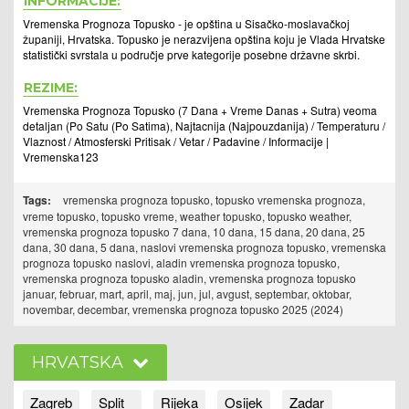
INFORMACIJE:
Vremenska Prognoza Topusko - je opština u Sisačko-moslavačkoj
županiji, Hrvatska. Topusko je nerazvijena opština koju je Vlada Hrvatske
statistički svrstala u područje prve kategorije posebne državne skrbi.
REZIME:
Vremenska Prognoza Topusko (7 Dana + Vreme Danas + Sutra) veoma
detaljan (Po Satu (Po Satima), Najtacnija (Najpouzdanija) / Temperaturu /
Vlaznost / Atmosferski Pritisak / Vetar / Padavine / Informacije |
Vremenska123
Tags:
vremenska prognoza topusko, topusko vremenska prognoza,
vreme topusko, topusko vreme, weather topusko, topusko weather,
vremenska prognoza topusko 7 dana, 10 dana, 15 dana, 20 dana, 25
dana, 30 dana, 5 dana, naslovi vremenska prognoza topusko, vremenska
prognoza topusko naslovi, aladin vremenska prognoza topusko,
vremenska prognoza topusko aladin, vremenska prognoza topusko
januar, februar, mart, april, maj, jun, jul, avgust, septembar, oktobar,
novembar, decembar, vremenska prognoza topusko 2025 (2024)
HRVATSKA
Zagreb
Split
Rijeka
Osijek
Zadar