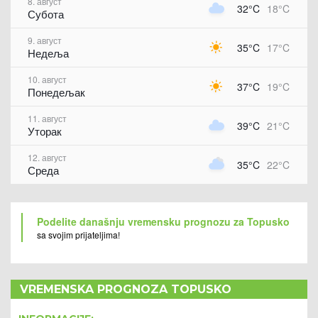
8. август
32°C
18°C
Субота
9. август
35°C
17°C
Недеља
10. август
37°C
19°C
Понедељак
11. август
39°C
21°C
Уторак
12. август
35°C
22°C
Среда
Podelite današnju vremensku prognozu za Topusko
sa svojim prijateljima!
VREMENSKA PROGNOZA TOPUSKO