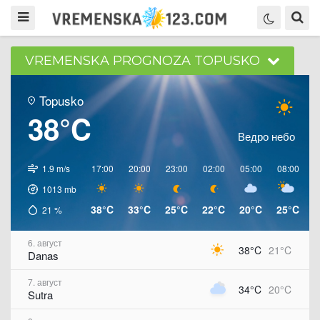
VREMENSKA PROGNOZA TOPUSKO
Topusko
38°C
Ведро небо
1.9 m/s
17:00
20:00
23:00
02:00
05:00
08:00
1
1013
mb
38°C
33°C
25°C
22°C
20°C
25°C
3
21
%
6. август
38°C
21°C
Danas
7. август
34°C
20°C
Sutra