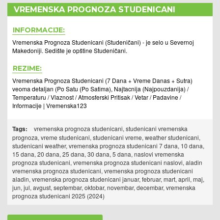
VREMENSKA PROGNOZA STUDENICANI
INFORMACIJE:
Vremenska Prognoza Studenicani (Studeničani) - je selo u Severnoj
Makedoniji. Sedište je opštine Studeničani.
REZIME:
Vremenska Prognoza Studenicani (7 Dana + Vreme Danas + Sutra)
veoma detaljan (Po Satu (Po Satima), Najtacnija (Najpouzdanija) /
Temperaturu / Vlaznost / Atmosferski Pritisak / Vetar / Padavine /
Informacije | Vremenska123
Tags:
vremenska prognoza studenicani, studenicani vremenska
prognoza, vreme studenicani, studenicani vreme, weather studenicani,
studenicani weather, vremenska prognoza studenicani 7 dana, 10 dana,
15 dana, 20 dana, 25 dana, 30 dana, 5 dana, naslovi vremenska
prognoza studenicani, vremenska prognoza studenicani naslovi, aladin
vremenska prognoza studenicani, vremenska prognoza studenicani
aladin, vremenska prognoza studenicani januar, februar, mart, april, maj,
jun, jul, avgust, septembar, oktobar, novembar, decembar, vremenska
prognoza studenicani 2025 (2024)