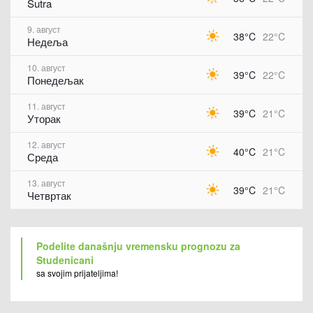
Sutra
9. август
38°C
22°C
Недеља
10. август
39°C
22°C
Понедељак
11. август
39°C
21°C
Уторак
12. август
40°C
21°C
Среда
13. август
39°C
21°C
Четвртак
Podelite današnju vremensku prognozu za
Studenicani
sa svojim prijateljima!