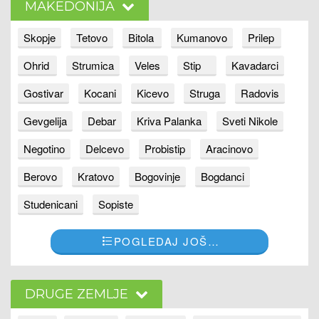
MAKEDONIJA
Skopje
Tetovo
Bitola
Kumanovo
Prilep
Ohrid
Strumica
Veles
Stip
Kavadarci
Gostivar
Kocani
Kicevo
Struga
Radovis
Gevgelija
Debar
Kriva Palanka
Sveti Nikole
Negotino
Delcevo
Probistip
Aracinovo
Berovo
Kratovo
Bogovinje
Bogdanci
Studenicani
Sopiste
POGLEDAJ JOŠ…
DRUGE ZEMLJE