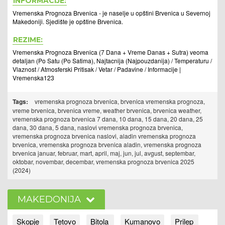
INFORMACIJE:
Vremenska Prognoza Brvenica - je naselje u opštini Brvenica u Severnoj
Makedoniji. Sjedište je opštine Brvenica.
REZIME:
Vremenska Prognoza Brvenica (7 Dana + Vreme Danas + Sutra) veoma
detaljan (Po Satu (Po Satima), Najtacnija (Najpouzdanija) / Temperaturu /
Vlaznost / Atmosferski Pritisak / Vetar / Padavine / Informacije |
Vremenska123
Tags:
vremenska prognoza brvenica, brvenica vremenska prognoza,
vreme brvenica, brvenica vreme, weather brvenica, brvenica weather,
vremenska prognoza brvenica 7 dana, 10 dana, 15 dana, 20 dana, 25
dana, 30 dana, 5 dana, naslovi vremenska prognoza brvenica,
vremenska prognoza brvenica naslovi, aladin vremenska prognoza
brvenica, vremenska prognoza brvenica aladin, vremenska prognoza
brvenica januar, februar, mart, april, maj, jun, jul, avgust, septembar,
oktobar, novembar, decembar, vremenska prognoza brvenica 2025
(2024)
MAKEDONIJA
Skopje
Tetovo
Bitola
Kumanovo
Prilep