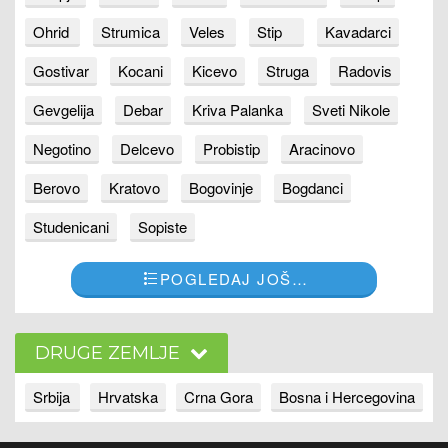
Ohrid
Strumica
Veles
Stip
Kavadarci
Gostivar
Kocani
Kicevo
Struga
Radovis
Gevgelija
Debar
Kriva Palanka
Sveti Nikole
Negotino
Delcevo
Probistip
Aracinovo
Berovo
Kratovo
Bogovinje
Bogdanci
Studenicani
Sopiste
POGLEDAJ JOŠ…
DRUGE ZEMLJE
Srbija
Hrvatska
Crna Gora
Bosna i Hercegovina