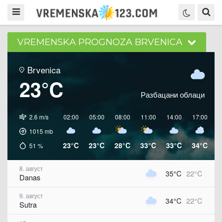
VREMENSKA PROGNOZA BRVENICA
Brvenica
23°C
Разбацани облаци
2.6 m/s
02:00
05:00
08:00
11:00
14:00
17:00
2
1015
mb
23°C
23°C
28°C
33°C
33°C
34°C
2
51
%
8. август
35°C
22°C
Danas
9. август
34°C
22°C
Sutra