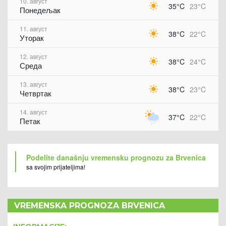
10. август
35°C
23°C
Понедељак
11. август
38°C
22°C
Уторак
12. август
38°C
24°C
Среда
13. август
38°C
23°C
Четвртак
14. август
37°C
22°C
Петак
Podelite današnju vremensku prognozu za Brvenica
sa svojim prijateljima!
VREMENSKA PROGNOZA BRVENICA