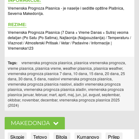
INFORMACIJE:
Vremenska Prognoza Plasnica - je naselje i sedište opštine Plašnica,
Severna Makedonija.
REZIME:
Vremenska Prognoza Plasnica (7 Dana + Vreme Danas + Sutra) veoma
detaljan (Po Satu (Po Satima), Najtacnija (Najpouzdanija) / Temperaturu /
Vlaznost / Atmosferski Pritisak / Vetar / Padavine / Informacije |
Vremenska123
Tags:
vremenska prognoza plasnica, plasnica vremenska prognoza,
vreme plasnica, plasnica vreme, weather plasnica, plasnica weather,
vremenska prognoza plasnica 7 dana, 10 dana, 15 dana, 20 dana, 25
dana, 30 dana, 5 dana, naslovi vremenska prognoza plasnica,
vremenska prognoza plasnica naslovi, aladin vremenska prognoza
plasnica, vremenska prognoza plasnica aladin, vremenska prognoza
plasnica januar, februar, mart, april, maj, jun, jul, avgust, septembar,
oktobar, novembar, decembar, vremenska prognoza plasnica 2025
(2024)
MAKEDONIJA
Skopje
Tetovo
Bitola
Kumanovo
Prilep