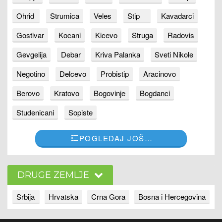
Ohrid
Strumica
Veles
Stip
Kavadarci
Gostivar
Kocani
Kicevo
Struga
Radovis
Gevgelija
Debar
Kriva Palanka
Sveti Nikole
Negotino
Delcevo
Probistip
Aracinovo
Berovo
Kratovo
Bogovinje
Bogdanci
Studenicani
Sopiste
POGLEDAJ JOŠ…
DRUGE ZEMLJE
Srbija
Hrvatska
Crna Gora
Bosna i Hercegovina