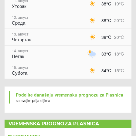
11. август
38°C
19°C
Уторак
12. август
38°C
20°C
Среда
13. август
36°C
20°C
Четвртак
14. август
33°C
18°C
Петак
15. август
34°C
15°C
Субота
Podelite današnju vremensku prognozu za Plasnica
sa svojim prijateljima!
VREMENSKA PROGNOZA PLASNICA