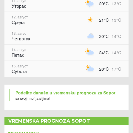
11. август
20°C
13°C
Уторак
12. август
21°C
13°C
Среда
13. август
20°C
14°C
Четвртак
14. август
24°C
14°C
Петак
15. август
28°C
17°C
Субота
Podelite današnju vremensku prognozu za Sopot
sa svojim prijateljima!
VREMENSKA PROGNOZA SOPOT