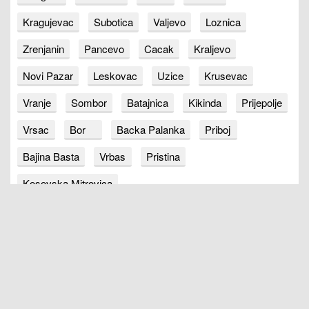
Kragujevac
Subotica
Valjevo
Loznica
Zrenjanin
Pancevo
Cacak
Kraljevo
Novi Pazar
Leskovac
Uzice
Krusevac
Vranje
Sombor
Batajnica
Kikinda
Prijepolje
Vrsac
Bor
Backa Palanka
Priboj
Bajina Basta
Vrbas
Pristina
Kosovska Mitrovica
POGLEDAJ JOŠ…
DRUGE ZEMLJE
Makedonija
Hrvatska
Crna Gora