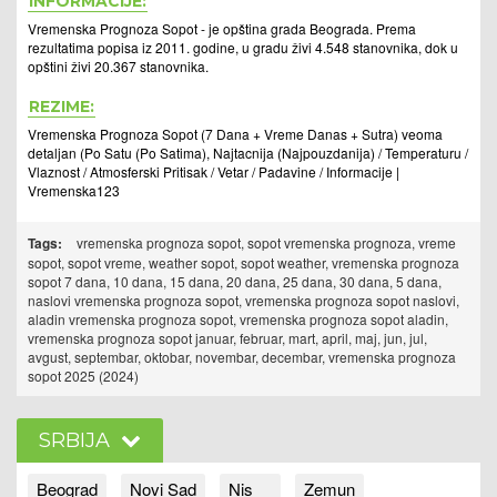
INFORMACIJE:
Vremenska Prognoza Sopot - je opština grada Beograda. Prema
rezultatima popisa iz 2011. godine, u gradu živi 4.548 stanovnika, dok u
opštini živi 20.367 stanovnika.
REZIME:
Vremenska Prognoza Sopot (7 Dana + Vreme Danas + Sutra) veoma
detaljan (Po Satu (Po Satima), Najtacnija (Najpouzdanija) / Temperaturu /
Vlaznost / Atmosferski Pritisak / Vetar / Padavine / Informacije |
Vremenska123
Tags:
vremenska prognoza sopot, sopot vremenska prognoza, vreme
sopot, sopot vreme, weather sopot, sopot weather, vremenska prognoza
sopot 7 dana, 10 dana, 15 dana, 20 dana, 25 dana, 30 dana, 5 dana,
naslovi vremenska prognoza sopot, vremenska prognoza sopot naslovi,
aladin vremenska prognoza sopot, vremenska prognoza sopot aladin,
vremenska prognoza sopot januar, februar, mart, april, maj, jun, jul,
avgust, septembar, oktobar, novembar, decembar, vremenska prognoza
sopot 2025 (2024)
SRBIJA
Beograd
Novi Sad
Nis
Zemun