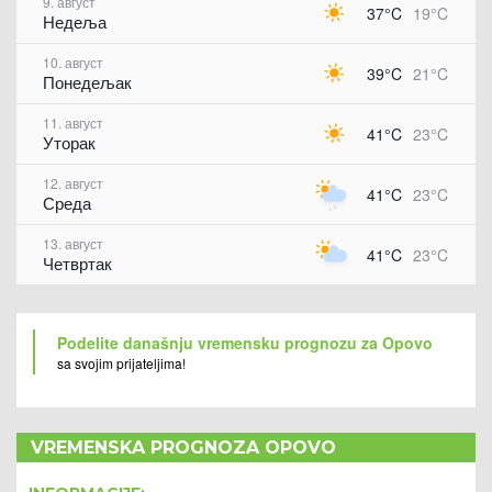
9. август
37°C
19°C
Недеља
10. август
39°C
21°C
Понедељак
11. август
41°C
23°C
Уторак
12. август
41°C
23°C
Среда
13. август
41°C
23°C
Четвртак
Podelite današnju vremensku prognozu za Opovo
sa svojim prijateljima!
VREMENSKA PROGNOZA OPOVO