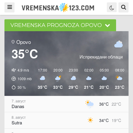
VREMENSKA PROGNOZA OPOVO
Opovo
35°C
Испрекидани облаци
4.9 m/s
17:00
20:00
23:00
02:00
05:00
08:00
1
1009
mb
35°C
33°C
29°C
21°C
20°C
23°C
2
30
%
7. август
36°C
22°C
Danas
8. август
34°C
19°C
Sutra