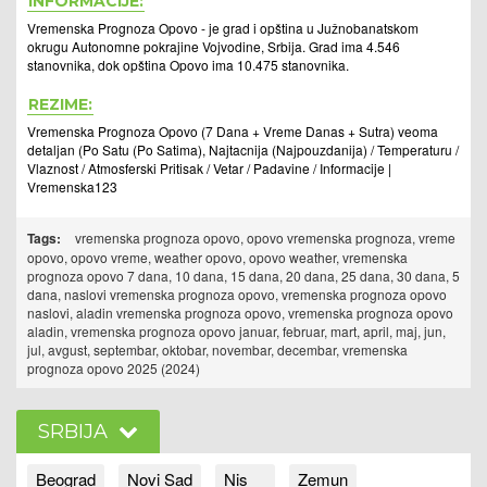
INFORMACIJE:
Vremenska Prognoza Opovo - je grad i opština u Južnobanatskom
okrugu Autonomne pokrajine Vojvodine, Srbija. Grad ima 4.546
stanovnika, dok opština Opovo ima 10.475 stanovnika.
REZIME:
Vremenska Prognoza Opovo (7 Dana + Vreme Danas + Sutra) veoma
detaljan (Po Satu (Po Satima), Najtacnija (Najpouzdanija) / Temperaturu /
Vlaznost / Atmosferski Pritisak / Vetar / Padavine / Informacije |
Vremenska123
Tags:
vremenska prognoza opovo, opovo vremenska prognoza, vreme
opovo, opovo vreme, weather opovo, opovo weather, vremenska
prognoza opovo 7 dana, 10 dana, 15 dana, 20 dana, 25 dana, 30 dana, 5
dana, naslovi vremenska prognoza opovo, vremenska prognoza opovo
naslovi, aladin vremenska prognoza opovo, vremenska prognoza opovo
aladin, vremenska prognoza opovo januar, februar, mart, april, maj, jun,
jul, avgust, septembar, oktobar, novembar, decembar, vremenska
prognoza opovo 2025 (2024)
SRBIJA
Beograd
Novi Sad
Nis
Zemun