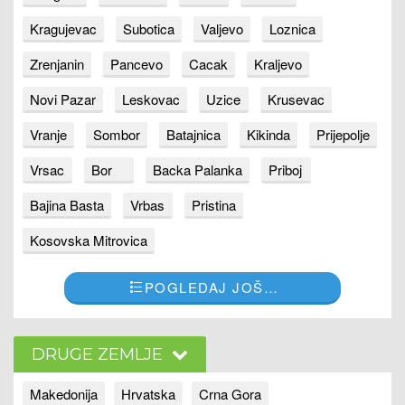
Kragujevac
Subotica
Valjevo
Loznica
Zrenjanin
Pancevo
Cacak
Kraljevo
Novi Pazar
Leskovac
Uzice
Krusevac
Vranje
Sombor
Batajnica
Kikinda
Prijepolje
Vrsac
Bor
Backa Palanka
Priboj
Bajina Basta
Vrbas
Pristina
Kosovska Mitrovica
POGLEDAJ JOŠ…
DRUGE ZEMLJE
Makedonija
Hrvatska
Crna Gora