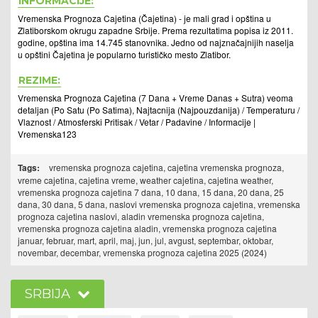
INFORMACIJE:
Vremenska Prognoza Cajetina (Čajetina) - je mali grad i opština u
Zlatiborskom okrugu zapadne Srbije. Prema rezultatima popisa iz 2011.
godine, opština ima 14.745 stanovnika. Jedno od najznačajnijih naselja
u opštini Čajetina je popularno turističko mesto Zlatibor.
REZIME:
Vremenska Prognoza Cajetina (7 Dana + Vreme Danas + Sutra) veoma
detaljan (Po Satu (Po Satima), Najtacnija (Najpouzdanija) / Temperaturu /
Vlaznost / Atmosferski Pritisak / Vetar / Padavine / Informacije |
Vremenska123
Tags:
vremenska prognoza cajetina, cajetina vremenska prognoza,
vreme cajetina, cajetina vreme, weather cajetina, cajetina weather,
vremenska prognoza cajetina 7 dana, 10 dana, 15 dana, 20 dana, 25
dana, 30 dana, 5 dana, naslovi vremenska prognoza cajetina, vremenska
prognoza cajetina naslovi, aladin vremenska prognoza cajetina,
vremenska prognoza cajetina aladin, vremenska prognoza cajetina
januar, februar, mart, april, maj, jun, jul, avgust, septembar, oktobar,
novembar, decembar, vremenska prognoza cajetina 2025 (2024)
SRBIJA