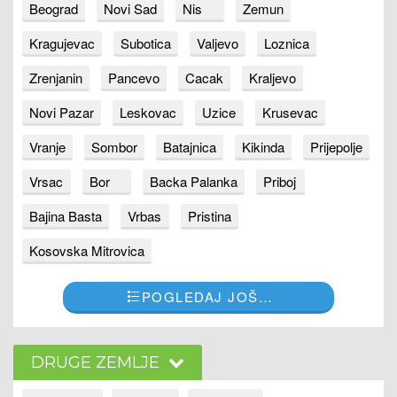
Beograd
Novi Sad
Nis
Zemun
Kragujevac
Subotica
Valjevo
Loznica
Zrenjanin
Pancevo
Cacak
Kraljevo
Novi Pazar
Leskovac
Uzice
Krusevac
Vranje
Sombor
Batajnica
Kikinda
Prijepolje
Vrsac
Bor
Backa Palanka
Priboj
Bajina Basta
Vrbas
Pristina
Kosovska Mitrovica
POGLEDAJ JOŠ…
DRUGE ZEMLJE