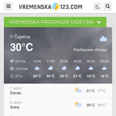
VREMENSKA PROGNOZA CAJETINA
Čajetina
30°C
Разбацани облаци
4.5 m/s
14:00
17:00
20:00
23:00
02:00
05:00
0
1013
mb
30°C
30°C
25°C
21°C
18°C
16°C
2
27
%
7. август
31°C
17°C
Danas
8. август
30°C
16°C
Sutra