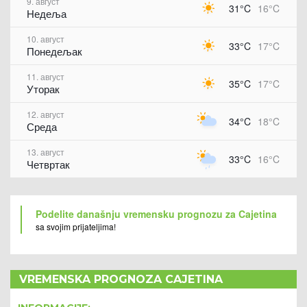
9. август
31°C
16°C
Недеља
10. август
33°C
17°C
Понедељак
11. август
35°C
17°C
Уторак
12. август
34°C
18°C
Среда
13. август
33°C
16°C
Четвртак
Podelite današnju vremensku prognozu za Cajetina
sa svojim prijateljima!
VREMENSKA PROGNOZA CAJETINA