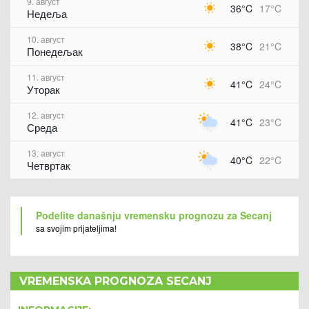
9. август
36°C
17°C
Недеља
10. август
38°C
21°C
Понедељак
11. август
41°C
24°C
Уторак
12. август
41°C
23°C
Среда
13. август
40°C
22°C
Четвртак
Podelite današnju vremensku prognozu za Secanj
sa svojim prijateljima!
VREMENSKA PROGNOZA SECANJ