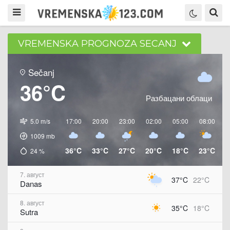
VREMENSKA PROGNOZA SECANJ
Sečanj
36°C
Разбацани облаци
5.0 m/s
17:00
20:00
23:00
02:00
05:00
08:00
1
1009
mb
36°C
33°C
27°C
20°C
18°C
23°C
2
24
%
7. август
37°C
22°C
Danas
8. август
35°C
18°C
Sutra