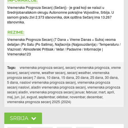
INFORMACIJE:
Vremenska Prognoza Secanj (Sečanj) - je grad koji se nalazi u
Srednjobanatskom okrugu Autonomne pokrajine Vojvodine, Srbija. U
samom gradu živi 2.373 stanovnika, dok opština Sečanj ima 13.267
stanovnika.
REZIME:
Vremenska Prognoza Secanj (7 Dana + Vreme Danas + Sutra) veoma
detaljan (Po Satu (Po Satima), Najtacnija (Najpouzdanija) / Temperaturu /
Vlaznost / Atmosferski Pritisak / Vetar / Padavine / Informacije |
Vremenska123
Tags:
vremenska prognoza secanj, secanj vremenska prognoza, vreme
secanj, secanj vreme, weather secanj, secanj weather, vremenska
prognoza secanj 7 dana, 10 dana, 15 dana, 20 dana, 25 dana, 30 dana,
5 dana, naslovi vremenska prognoza secanj, vremenska prognoza
secanj naslovi, aladin vremenska prognoza secanj, vremenska prognoza
secanj aladin, vremenska prognoza secanj januar, februar, mart, april,
maj, jun, jul, avgust, septembar, oktobar, novembar, decembar,
vremenska prognoza secanj 2025 (2024)
SRBIJA