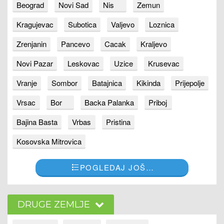
Beograd
Novi Sad
Nis
Zemun
Kragujevac
Subotica
Valjevo
Loznica
Zrenjanin
Pancevo
Cacak
Kraljevo
Novi Pazar
Leskovac
Uzice
Krusevac
Vranje
Sombor
Batajnica
Kikinda
Prijepolje
Vrsac
Bor
Backa Palanka
Priboj
Bajina Basta
Vrbas
Pristina
Kosovska Mitrovica
POGLEDAJ JOŠ…
DRUGE ZEMLJE